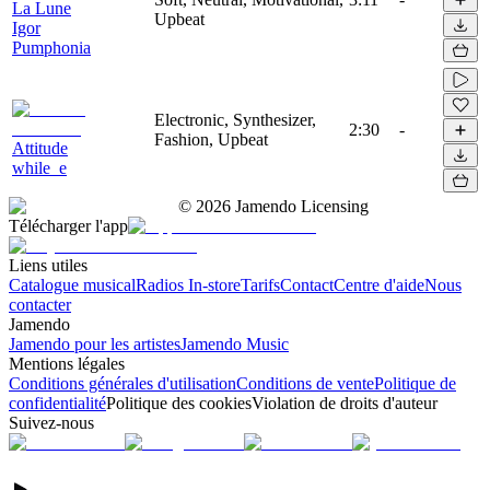
La Lune
Upbeat
Igor
Pumphonia
Electronic, Synthesizer,
2:30
-
Fashion, Upbeat
Attitude
while_e
©
2026
Jamendo Licensing
Télécharger l'app
Liens utiles
Catalogue musical
Radios In-store
Tarifs
Contact
Centre d'aide
Nous
contacter
Jamendo
Jamendo pour les artistes
Jamendo Music
Mentions légales
Conditions générales d'utilisation
Conditions de vente
Politique de
confidentialité
Politique des cookies
Violation de droits d'auteur
Suivez-nous