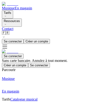
Musique
En magasin
Tarifs
Ressources
Contact
🇫🇷
Se connecter
Créer un compte
Se connecter
Sans carte bancaire. Annulez à tout moment.
Créer un compte
Se connecter
Parcourir
Musique
En magasin
Tarifs
Catalogue musical