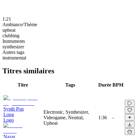
1:21
Ambiance/Thème
upbeat
clubbing
Instruments
synthesizer
Autres tags
instrumental
Titres similaires
Titre
Tags
Durée
BPM
Synth Pop
Electronic, Synthesizer,
Long
Videogame, Neutral,
1:36
-
Logo
Upbeat
Nazar