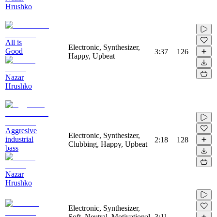
Hrushko
All is
Electronic, Synthesizer,
Good
3:37
126
Happy, Upbeat
Nazar
Hrushko
Aggresive
Electronic, Synthesizer,
industrial
2:18
128
Clubbing, Happy, Upbeat
bass
Nazar
Hrushko
Electronic, Synthesizer,
Soft, Neutral, Motivational,
3:11
-