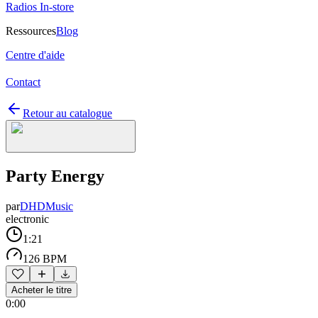
Radios In-store
Ressources
Blog
Centre d'aide
Contact
Retour au catalogue
Party Energy
par
DHDMusic
electronic
1:21
126 BPM
Acheter le titre
0:00