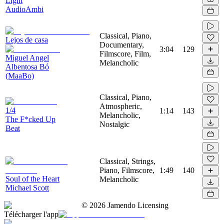
Light
AudioAmbi
Classical, Piano,
Lejos de casa
Documentary,
3:04
129
Filmscore, Film,
Miguel Angel
Melancholic
Albentosa Bó
(MaaBo)
Classical, Piano,
Atmospheric,
1/4
1:14
143
Melancholic,
The F*cked Up
Nostalgic
Beat
Classical, Strings,
Piano, Filmscore,
1:49
140
Soul of the Heart
Melancholic
Michael Scott
©
2026
Jamendo Licensing
Télécharger l'app