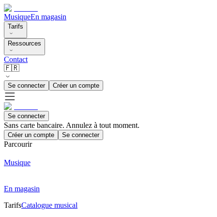
Musique
En magasin
Tarifs
Ressources
Contact
🇫🇷
Se connecter
Créer un compte
Se connecter
Sans carte bancaire. Annulez à tout moment.
Créer un compte
Se connecter
Parcourir
Musique
En magasin
Tarifs
Catalogue musical