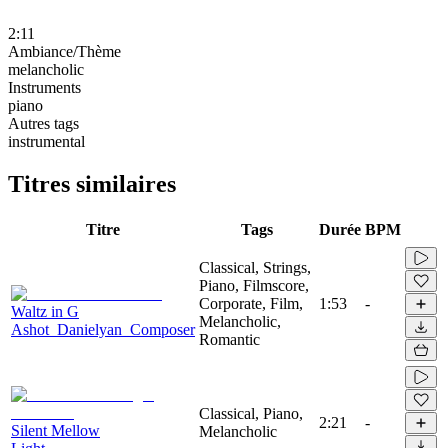
2:11
Ambiance/Thème
melancholic
Instruments
piano
Autres tags
instrumental
Titres similaires
Titre
Tags
Durée
BPM
Classical, Strings,
Piano, Filmscore,
Corporate, Film,
1:53
-
Waltz in G
Melancholic,
Ashot_Danielyan_Composer
Romantic
Classical, Piano,
2:21
-
Silent Mellow
Melancholic