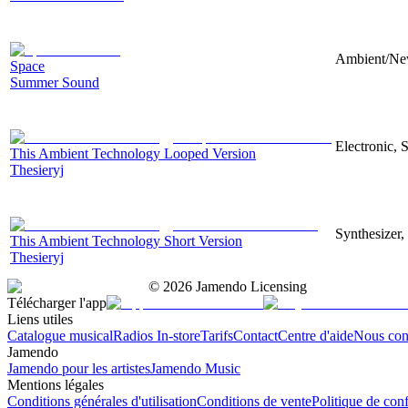
Ambient/New
Space
Summer Sound
Electronic, 
This Ambient Technology Looped Version
Thesieryj
Synthesizer,
This Ambient Technology Short Version
Thesieryj
©
2026
Jamendo Licensing
Télécharger l'app
Liens utiles
Catalogue musical
Radios In-store
Tarifs
Contact
Centre d'aide
Nous con
Jamendo
Jamendo pour les artistes
Jamendo Music
Mentions légales
Conditions générales d'utilisation
Conditions de vente
Politique de conf