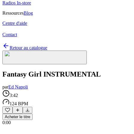
Radios In-store
Ressources
Blog
Centre d'aide
Contact
Retour au catalogue
Fantasy Girl INSTRUMENTAL
par
Ed Napoli
3:42
124 BPM
Acheter le titre
0:00