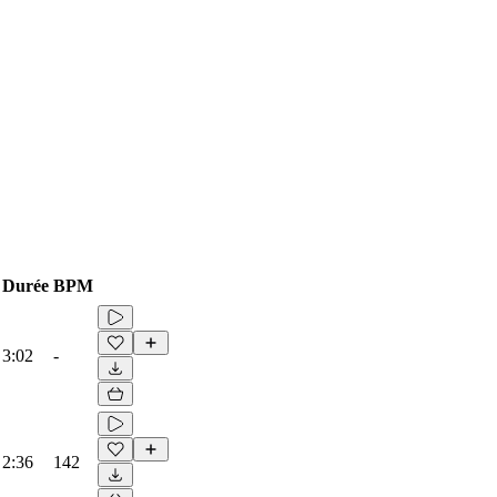
Durée
BPM
3:02
-
2:36
142