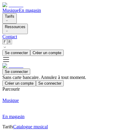
Musique
En magasin
Tarifs
Ressources
Contact
🇫🇷
Se connecter
Créer un compte
Se connecter
Sans carte bancaire. Annulez à tout moment.
Créer un compte
Se connecter
Parcourir
Musique
En magasin
Tarifs
Catalogue musical