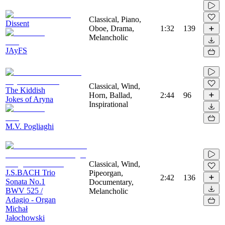
Classical, Piano,
Dissent
Oboe, Drama,
1:32
139
Melancholic
JAyFS
Classical, Wind,
The Kiddish
Horn, Ballad,
2:44
96
Jokes of Aryna
Inspirational
M.V. Pogliaghi
Classical, Wind,
J.S.BACH Trio
Pipeorgan,
2:42
136
Sonata No.1
Documentary,
BWV 525 /
Melancholic
Adagio - Organ
Michał
Jałochowski