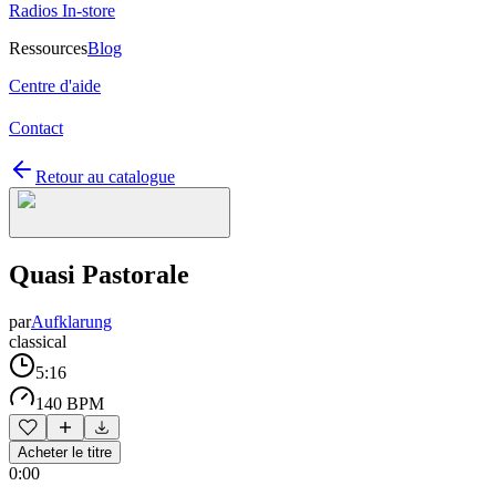
Radios In-store
Ressources
Blog
Centre d'aide
Contact
Retour au catalogue
Quasi Pastorale
par
Aufklarung
classical
5:16
140 BPM
Acheter le titre
0:00