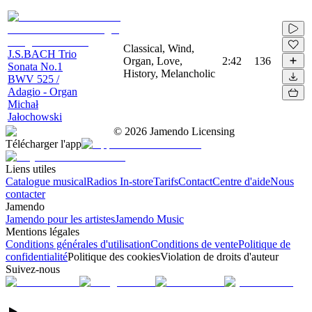
Classical, Wind,
J.S.BACH Trio
Organ, Love,
2:42
136
Sonata No.1
History, Melancholic
BWV 525 /
Adagio - Organ
Michał
Jałochowski
©
2026
Jamendo Licensing
Télécharger l'app
Liens utiles
Catalogue musical
Radios In-store
Tarifs
Contact
Centre d'aide
Nous
contacter
Jamendo
Jamendo pour les artistes
Jamendo Music
Mentions légales
Conditions générales d'utilisation
Conditions de vente
Politique de
confidentialité
Politique des cookies
Violation de droits d'auteur
Suivez-nous