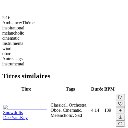
5:16
Ambiance/Thème
inspirational
melancholic
cinematic
Instruments
wind
oboe
Autres tags
instrumental
Titres similaires
Titre
Tags
Durée
BPM
Classical, Orchestra,
Oboe, Cinematic,
4:14
139
Snowdrifts
Melancholic, Sad
Dee Yan-Key