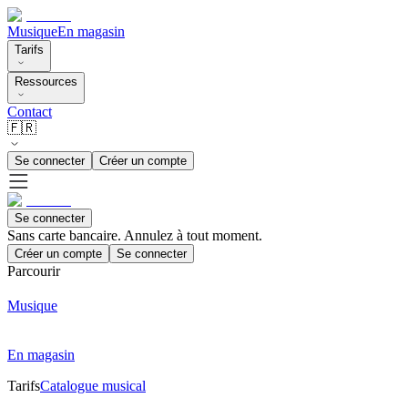
Musique
En magasin
Tarifs
Ressources
Contact
🇫🇷
Se connecter
Créer un compte
Se connecter
Sans carte bancaire. Annulez à tout moment.
Créer un compte
Se connecter
Parcourir
Musique
En magasin
Tarifs
Catalogue musical