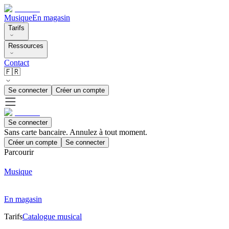
Musique
En magasin
Tarifs
Ressources
Contact
🇫🇷
Se connecter
Créer un compte
Se connecter
Sans carte bancaire. Annulez à tout moment.
Créer un compte
Se connecter
Parcourir
Musique
En magasin
Tarifs
Catalogue musical