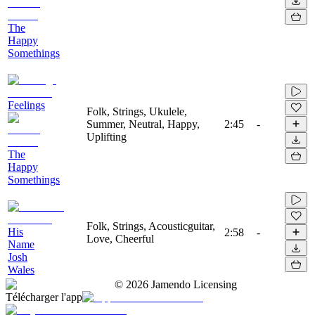
The
Happy
Somethings
Feelings
Folk, Strings, Ukulele,
Summer, Neutral, Happy,
2:45
-
Uplifting
The
Happy
Somethings
Folk, Strings, Acousticguitar,
His
2:58
-
Love, Cheerful
Name
Josh
Wales
©
2026
Jamendo Licensing
Télécharger l'app