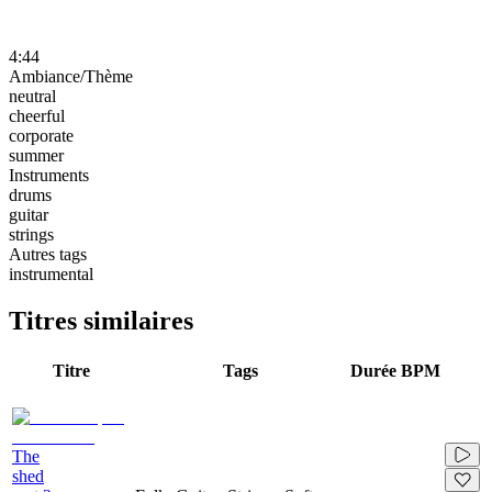
4:44
Ambiance/Thème
neutral
cheerful
corporate
summer
Instruments
drums
guitar
strings
Autres tags
instrumental
Titres similaires
Titre
Tags
Durée
BPM
The
shed