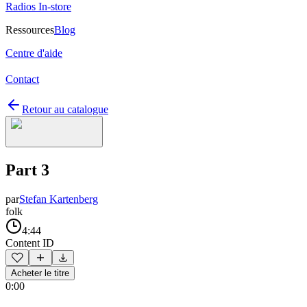
Radios In-store
Ressources
Blog
Centre d'aide
Contact
Retour au catalogue
Part 3
par
Stefan Kartenberg
folk
4:44
Content ID
Acheter le titre
0:00