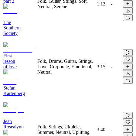
part 2
Folk, Guitar, Strings, Soft,
1:13
-
Neutral, Serene
The
Southern
Society
First
lesson
Folk, Drums, Guitar, Strings,
of love
Love, Corporate, Emotional,
3:15
-
Neutral
Stefan
Kartenberg
Jean
Rosealynn
Folk, Strings, Ukulele,
3:40
-
Summer, Neutral, Uplifting