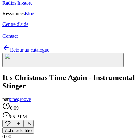
Radios In-store
Ressources
Blog
Centre d'aide
Contact
Retour au catalogue
It s Christmas Time Again - Instrumental
Stinger
par
pinegroove
0:09
85 BPM
Acheter le titre
0:00