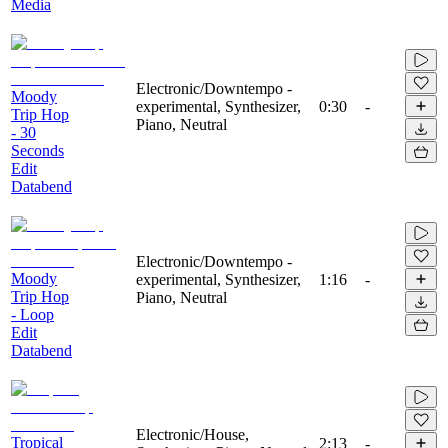
Media
Electronic/Downtempo -
Moody
experimental, Synthesizer,
0:30
-
Trip Hop
Piano, Neutral
- 30
Seconds
Edit
Databend
Electronic/Downtempo -
Moody
experimental, Synthesizer,
1:16
-
Trip Hop
Piano, Neutral
- Loop
Edit
Databend
Electronic/House,
Tropical
2:13
-