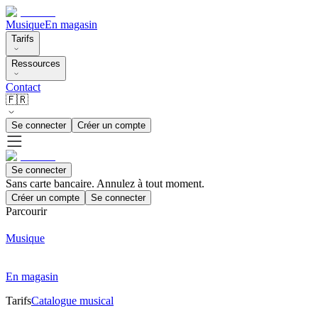
Musique
En magasin
Tarifs
Ressources
Contact
🇫🇷
Se connecter
Créer un compte
Se connecter
Sans carte bancaire. Annulez à tout moment.
Créer un compte
Se connecter
Parcourir
Musique
En magasin
Tarifs
Catalogue musical