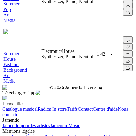
Synthesizer, Piano, Neutral
Summer
Pop
Art
Media
Electronic/House,
Summer
1:42
-
Synthesizer, Piano, Neutral
House
Fashion
Background
Art
Media
©
2026
Jamendo Licensing
Télécharger l'app
Liens utiles
Catalogue musical
Radios In-store
Tarifs
Contact
Centre d'aide
Nous
contacter
Jamendo
Jamendo pour les artistes
Jamendo Music
Mentions légales