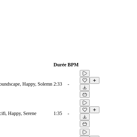
Durée
BPM
Soundscape, Happy, Solemn
2:33
-
ifi, Happy, Serene
1:35
-