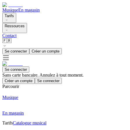
Musique
En magasin
Tarifs
Ressources
Contact
🇫🇷
Se connecter
Créer un compte
Se connecter
Sans carte bancaire. Annulez à tout moment.
Créer un compte
Se connecter
Parcourir
Musique
En magasin
Tarifs
Catalogue musical