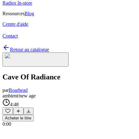
Radios In-store
Ressources
Blog
Centre d'aide
Contact
Retour au catalogue
Cave Of Radiance
par
Boarhead
ambient/new age
4:48
Acheter le titre
0:00