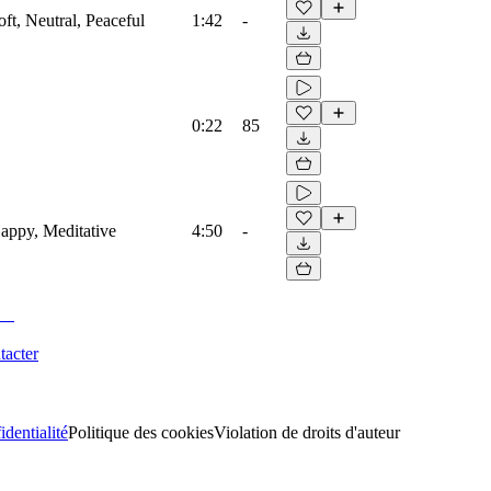
t, Neutral, Peaceful
1:42
-
0:22
85
appy, Meditative
4:50
-
tacter
identialité
Politique des cookies
Violation de droits d'auteur