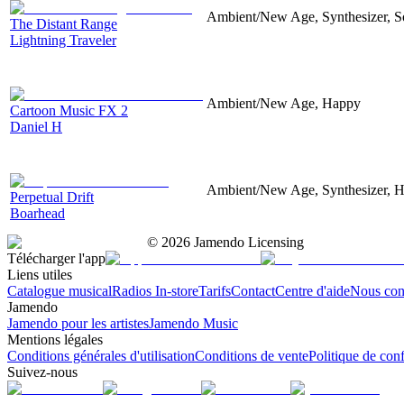
Ambient/New Age, Synthesizer, Sof
The Distant Range
Lightning Traveler
Ambient/New Age, Happy
Cartoon Music FX 2
Daniel H
Ambient/New Age, Synthesizer, H
Perpetual Drift
Boarhead
©
2026
Jamendo Licensing
Télécharger l'app
Liens utiles
Catalogue musical
Radios In-store
Tarifs
Contact
Centre d'aide
Nous con
Jamendo
Jamendo pour les artistes
Jamendo Music
Mentions légales
Conditions générales d'utilisation
Conditions de vente
Politique de conf
Suivez-nous