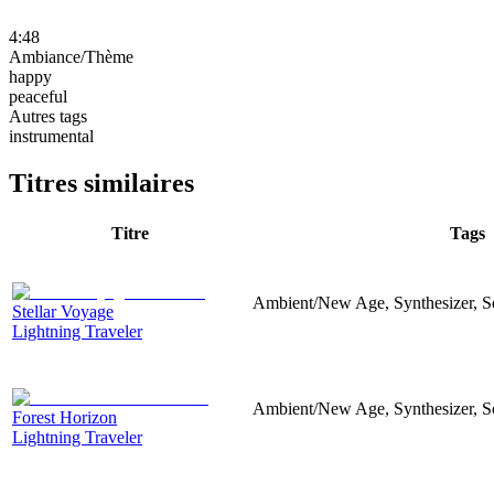
4:48
Ambiance/Thème
happy
peaceful
Autres tags
instrumental
Titres similaires
Titre
Tags
Ambient/New Age, Synthesizer, 
Stellar Voyage
Lightning Traveler
Ambient/New Age, Synthesizer, Sc
Forest Horizon
Lightning Traveler