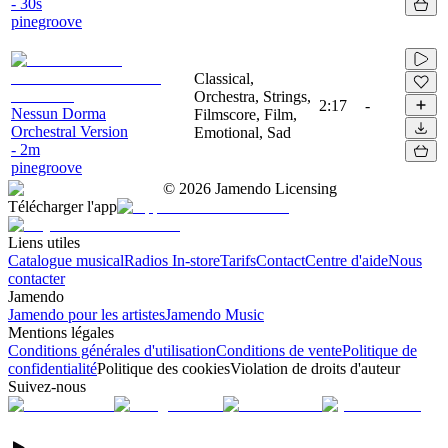
- 30s
pinegroove
Classical,
Orchestra, Strings,
2:17
-
Nessun Dorma
Filmscore, Film,
Orchestral Version
Emotional, Sad
- 2m
pinegroove
©
2026
Jamendo Licensing
Télécharger l'app
Liens utiles
Catalogue musical
Radios In-store
Tarifs
Contact
Centre d'aide
Nous
contacter
Jamendo
Jamendo pour les artistes
Jamendo Music
Mentions légales
Conditions générales d'utilisation
Conditions de vente
Politique de
confidentialité
Politique des cookies
Violation de droits d'auteur
Suivez-nous