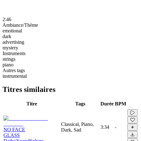
2:46
Ambiance/Thème
emotional
dark
advertising
mystery
Instruments
strings
piano
Autres tags
instrumental
Titres similaires
Titre
Tags
Durée
BPM
Classical, Piano,
3:34
-
NO FACE
Dark, Sad
GLASS
Datho'SoundSphere