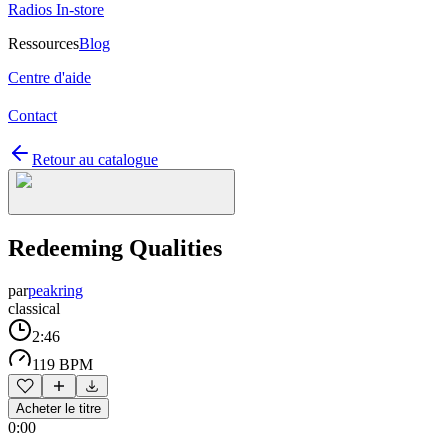
Radios In-store
Ressources
Blog
Centre d'aide
Contact
Retour au catalogue
Redeeming Qualities
par
peakring
classical
2:46
119 BPM
Acheter le titre
0:00