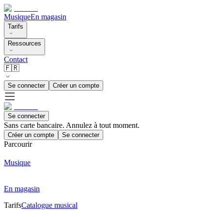
Musique
En magasin
Tarifs
Ressources
Contact
🇫🇷
Se connecter
Créer un compte
Se connecter
Sans carte bancaire. Annulez à tout moment.
Créer un compte
Se connecter
Parcourir
Musique
En magasin
Tarifs
Catalogue musical