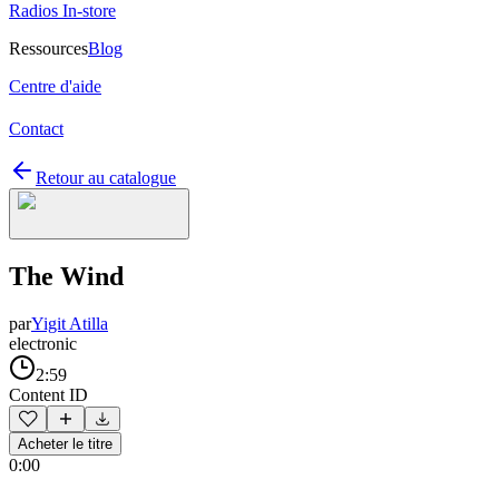
Radios In-store
Ressources
Blog
Centre d'aide
Contact
Retour au catalogue
The Wind
par
Yigit Atilla
electronic
2:59
Content ID
Acheter le titre
0:00