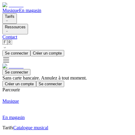
Musique
En magasin
Tarifs
Ressources
Contact
🇫🇷
Se connecter
Créer un compte
Se connecter
Sans carte bancaire. Annulez à tout moment.
Créer un compte
Se connecter
Parcourir
Musique
En magasin
Tarifs
Catalogue musical