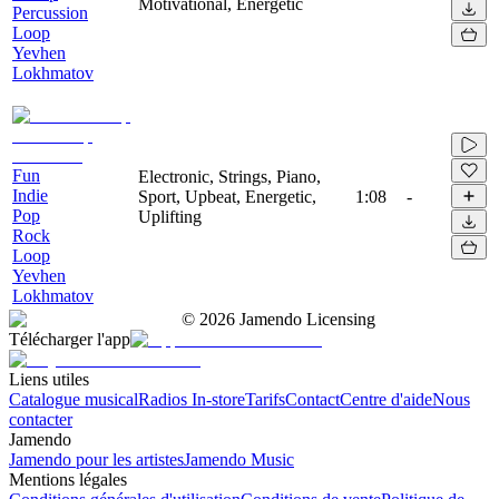
Motivational, Energetic
Percussion
Loop
Yevhen
Lokhmatov
Fun
Electronic, Strings, Piano,
Indie
Sport, Upbeat, Energetic,
1:08
-
Pop
Uplifting
Rock
Loop
Yevhen
Lokhmatov
©
2026
Jamendo Licensing
Télécharger l'app
Liens utiles
Catalogue musical
Radios In-store
Tarifs
Contact
Centre d'aide
Nous
contacter
Jamendo
Jamendo pour les artistes
Jamendo Music
Mentions légales