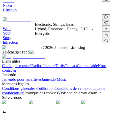
Nazar
Hrushko
Electronic, Strings, Bass,
Write
Hybrid, Emotional, Happy,
3:10
-
Your
Energetic
Story
Infraction
©
2026
Jamendo Licensing
Télécharger l'app
Liens utiles
Catalogue musical
Radios In-store
Tarifs
Contact
Centre d'aide
Nous
contacter
Jamendo
Jamendo pour les artistes
Jamendo Music
Mentions légales
Conditions générales d'utilisation
Conditions de vente
Politique de
confidentialité
Politique des cookies
Violation de droits d'auteur
Suivez-nous