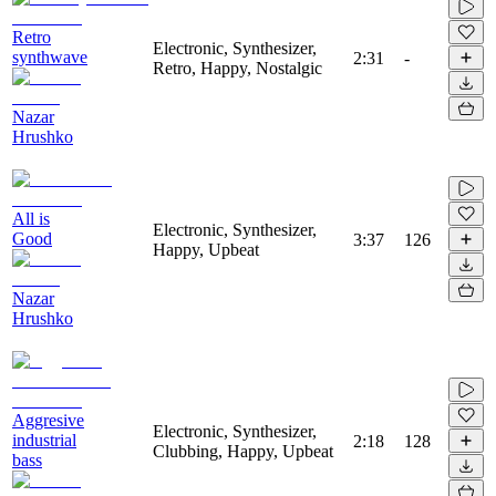
Retro
Electronic, Synthesizer,
synthwave
2:31
-
Retro, Happy, Nostalgic
Nazar
Hrushko
All is
Electronic, Synthesizer,
Good
3:37
126
Happy, Upbeat
Nazar
Hrushko
Aggresive
Electronic, Synthesizer,
industrial
2:18
128
Clubbing, Happy, Upbeat
bass