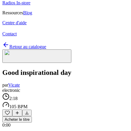
Radios In-store
Ressources
Blog
Centre d'aide
Contact
Retour au catalogue
Good inspirational day
par
Vicate
electronic
2:18
105 BPM
Acheter le titre
0:00