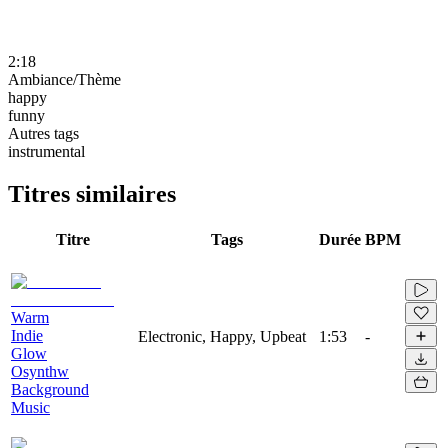
2:18
Ambiance/Thème
happy
funny
Autres tags
instrumental
Titres similaires
Titre
Tags
Durée
BPM
Warm
Indie
Electronic, Happy, Upbeat
1:53
-
Glow
Osynthw
Background
Music