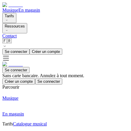
Musique
En magasin
Tarifs
Ressources
Contact
🇫🇷
Se connecter
Créer un compte
Se connecter
Sans carte bancaire. Annulez à tout moment.
Créer un compte
Se connecter
Parcourir
Musique
En magasin
Tarifs
Catalogue musical