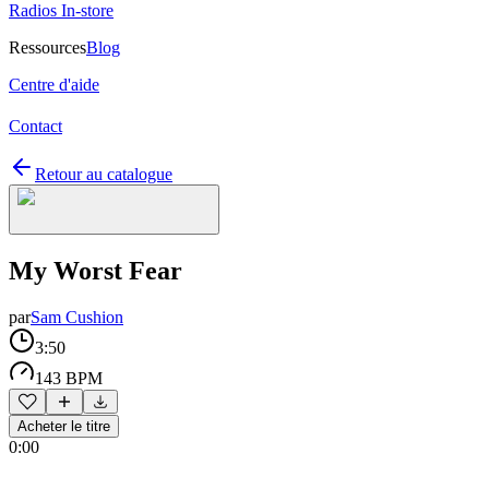
Radios In-store
Ressources
Blog
Centre d'aide
Contact
Retour au catalogue
My Worst Fear
par
Sam Cushion
3:50
143 BPM
Acheter le titre
0:00