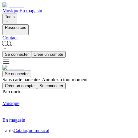
Musique
En magasin
Tarifs
Ressources
Contact
🇫🇷
Se connecter
Créer un compte
Se connecter
Sans carte bancaire. Annulez à tout moment.
Créer un compte
Se connecter
Parcourir
Musique
En magasin
Tarifs
Catalogue musical