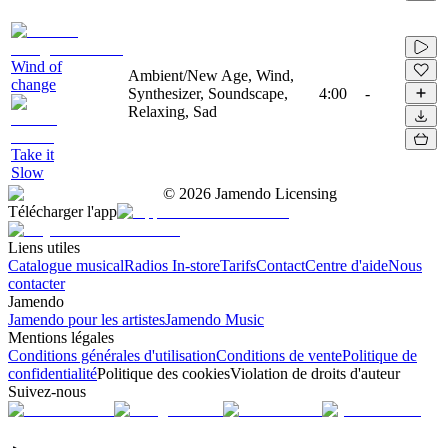
Wind of
Ambient/New Age, Wind,
change
Synthesizer, Soundscape,
4:00
-
Relaxing, Sad
Take it
Slow
©
2026
Jamendo Licensing
Télécharger l'app
Liens utiles
Catalogue musical
Radios In-store
Tarifs
Contact
Centre d'aide
Nous
contacter
Jamendo
Jamendo pour les artistes
Jamendo Music
Mentions légales
Conditions générales d'utilisation
Conditions de vente
Politique de
confidentialité
Politique des cookies
Violation de droits d'auteur
Suivez-nous