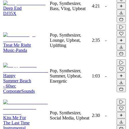
Pop, Synthesizer,
4:21
-
Deep End
Bass, Vlog, Upbeat
DJ35X
Pop, Synthesizer,
Lounge, Upbeat,
2:35
-
Treat Me Right
Uplifting
Music-Panda
Pop, Synthesizer,
Happy
Summer, Upbeat,
1:03
-
Summer Beach
Energetic
- 60sec
CorporateSounds
Pop, Synthesizer,
2:30
-
Kiss Me For
Social Media, Upbeat
The Last Time
Instrumental