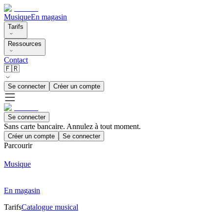
Musique
En magasin
Tarifs
Ressources
Contact
🇫🇷
Se connecter
Créer un compte
Se connecter
Sans carte bancaire. Annulez à tout moment.
Créer un compte
Se connecter
Parcourir
Musique
En magasin
Tarifs
Catalogue musical