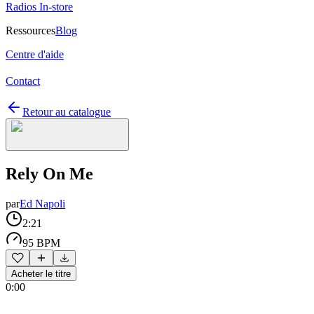
Radios In-store
Ressources
Blog
Centre d'aide
Contact
Retour au catalogue
Rely On Me
par
Ed Napoli
2:21
95 BPM
Acheter le titre
0:00