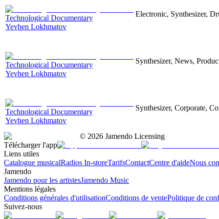
Electronic, Synthesizer, D
Technological Documentary
Yevhen Lokhmatov
Synthesizer, News, Producti
Technological Documentary
Yevhen Lokhmatov
Synthesizer, Corporate, Co
Technological Documentary
Yevhen Lokhmatov
©
2026
Jamendo Licensing
Télécharger l'app
Liens utiles
Catalogue musical
Radios In-store
Tarifs
Contact
Centre d'aide
Nous con
Jamendo
Jamendo pour les artistes
Jamendo Music
Mentions légales
Conditions générales d'utilisation
Conditions de vente
Politique de conf
Suivez-nous