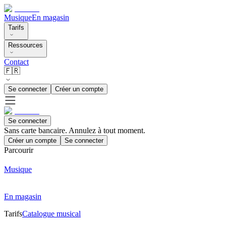
Musique
En magasin
Tarifs
Ressources
Contact
🇫🇷
Se connecter
Créer un compte
Se connecter
Sans carte bancaire. Annulez à tout moment.
Créer un compte
Se connecter
Parcourir
Musique
En magasin
Tarifs
Catalogue musical