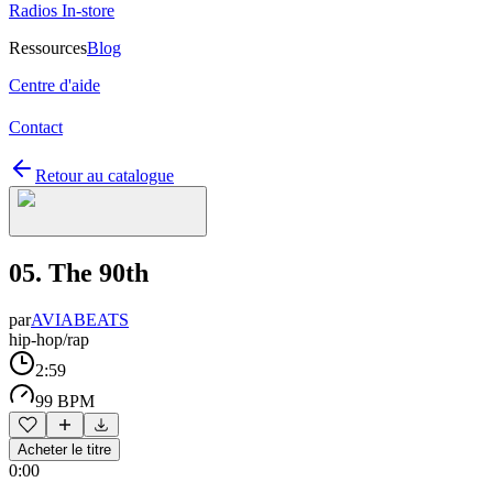
Radios In-store
Ressources
Blog
Centre d'aide
Contact
Retour au catalogue
05. The 90th
par
AVIABEATS
hip-hop/rap
2:59
99 BPM
Acheter le titre
0:00