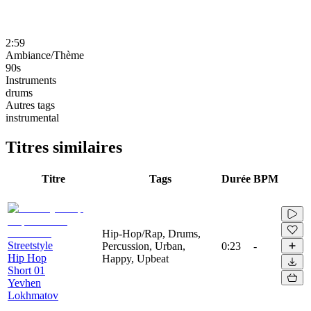
2:59
Ambiance/Thème
90s
Instruments
drums
Autres tags
instrumental
Titres similaires
Titre
Tags
Durée
BPM
Hip-Hop/Rap, Drums,
Streetstyle
Percussion, Urban,
0:23
-
Hip Hop
Happy, Upbeat
Short 01
Yevhen
Lokhmatov