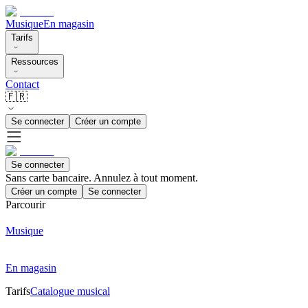
Musique
En magasin
Tarifs
Ressources
Contact
🇫🇷
Se connecter
Créer un compte
Se connecter
Sans carte bancaire. Annulez à tout moment.
Créer un compte
Se connecter
Parcourir
Musique
En magasin
Tarifs
Catalogue musical