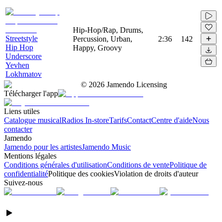
Hip-Hop/Rap, Drums,
Streetstyle
Percussion, Urban,
2:36
142
Hip Hop
Happy, Groovy
Underscore
Yevhen
Lokhmatov
©
2026
Jamendo Licensing
Télécharger l'app
Liens utiles
Catalogue musical
Radios In-store
Tarifs
Contact
Centre d'aide
Nous
contacter
Jamendo
Jamendo pour les artistes
Jamendo Music
Mentions légales
Conditions générales d'utilisation
Conditions de vente
Politique de
confidentialité
Politique des cookies
Violation de droits d'auteur
Suivez-nous