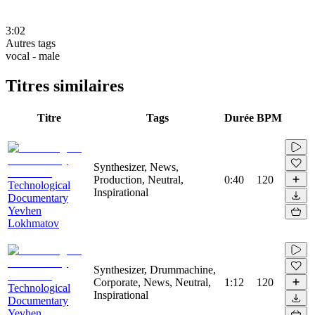
3:02
Autres tags
vocal - male
Titres similaires
Titre
Tags
Durée
BPM
Synthesizer, News,
Production, Neutral,
0:40
120
Technological
Inspirational
Documentary
Yevhen
Lokhmatov
Synthesizer, Drummachine,
Corporate, News, Neutral,
1:12
120
Technological
Inspirational
Documentary
Yevhen