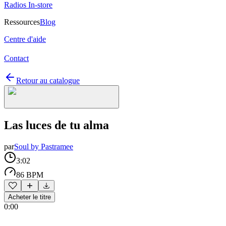
Radios In-store
Ressources
Blog
Centre d'aide
Contact
Retour au catalogue
Las luces de tu alma
par
Soul by Pastramee
3:02
86 BPM
Acheter le titre
0:00