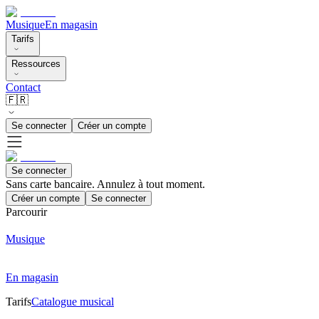
Musique
En magasin
Tarifs
Ressources
Contact
🇫🇷
Se connecter
Créer un compte
Se connecter
Sans carte bancaire. Annulez à tout moment.
Créer un compte
Se connecter
Parcourir
Musique
En magasin
Tarifs
Catalogue musical