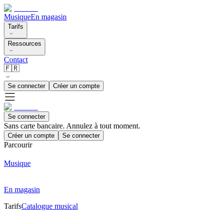
Musique
En magasin
Tarifs
Ressources
Contact
🇫🇷
Se connecter
Créer un compte
Se connecter
Sans carte bancaire. Annulez à tout moment.
Créer un compte
Se connecter
Parcourir
Musique
En magasin
Tarifs
Catalogue musical