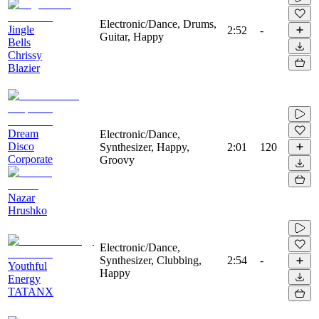
Electronic/Dance, Drums,
Jingle
2:52
-
Guitar, Happy
Bells
Chrissy
Blazier
Dream
Electronic/Dance,
Disco
Synthesizer, Happy,
2:01
120
Corporate
Groovy
Nazar
Hrushko
Electronic/Dance,
Synthesizer, Clubbing,
2:54
-
Youthful
Happy
Energy
TATANX