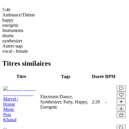
5:46
Ambiance/Thème
happy
energetic
Instruments
drums
synthesizer
Autres tags
vocal - female
Titres similaires
Titre
Tags
Durée
BPM
Electronic/Dance,
Marvel |
Synthesizer, Party, Happy,
2:20
-
House
Energetic
Music
Praz
Khanal