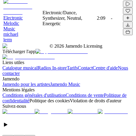
Electronic/Dance,
Electronic
Synthesizer, Neutral,
2:09
-
Melodic
Energetic
Music
michael
lerm
©
2026
Jamendo Licensing
Télécharger l'app
Liens utiles
Catalogue musical
Radios In-store
Tarifs
Contact
Centre d'aide
Nous
contacter
Jamendo
Jamendo pour les artistes
Jamendo Music
Mentions légales
Conditions générales d'utilisation
Conditions de vente
Politique de
confidentialité
Politique des cookies
Violation de droits d'auteur
Suivez-nous