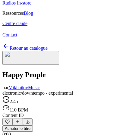
Radios In-store
Ressources
Blog
Centre d'aide
Contact
Retour au catalogue
Happy People
par
MikhailovMusic
electronic/downtempo - experimental
2:45
110 BPM
Content ID
Acheter le titre
0:00