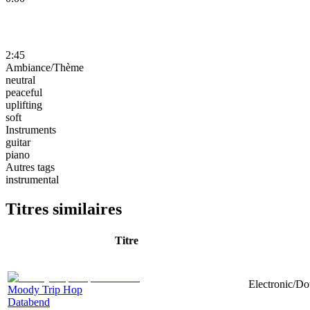
2:45
Ambiance/Thème
neutral
peaceful
uplifting
soft
Instruments
guitar
piano
Autres tags
instrumental
Titres similaires
Titre
Electronic/Do
Moody Trip Hop
Databend