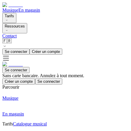
Musique
En magasin
Tarifs
Ressources
Contact
🇫🇷
Se connecter
Créer un compte
Se connecter
Sans carte bancaire. Annulez à tout moment.
Créer un compte
Se connecter
Parcourir
Musique
En magasin
Tarifs
Catalogue musical