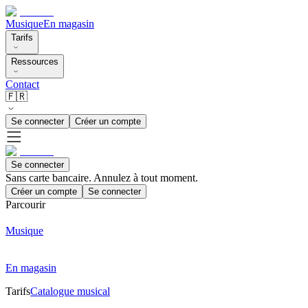
Musique
En magasin
Tarifs
Ressources
Contact
🇫🇷
Se connecter
Créer un compte
Se connecter
Sans carte bancaire. Annulez à tout moment.
Créer un compte
Se connecter
Parcourir
Musique
En magasin
Tarifs
Catalogue musical