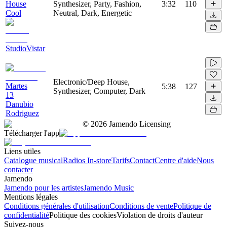
House
Synthesizer, Party, Fashion,
3:32
110
Cool
Neutral, Dark, Energetic
StudioVistar
Electronic/Deep House,
Martes
5:38
127
Synthesizer, Computer, Dark
13
Danubio
Rodriguez
©
2026
Jamendo Licensing
Télécharger l'app
Liens utiles
Catalogue musical
Radios In-store
Tarifs
Contact
Centre d'aide
Nous
contacter
Jamendo
Jamendo pour les artistes
Jamendo Music
Mentions légales
Conditions générales d'utilisation
Conditions de vente
Politique de
confidentialité
Politique des cookies
Violation de droits d'auteur
Suivez-nous