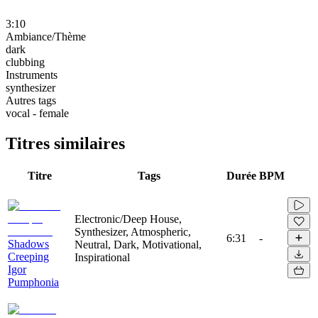
3:10
Ambiance/Thème
dark
clubbing
Instruments
synthesizer
Autres tags
vocal - female
Titres similaires
Titre
Tags
Durée
BPM
Electronic/Deep House,
Synthesizer, Atmospheric,
6:31
-
Shadows
Neutral, Dark, Motivational,
Creeping
Inspirational
Igor
Pumphonia