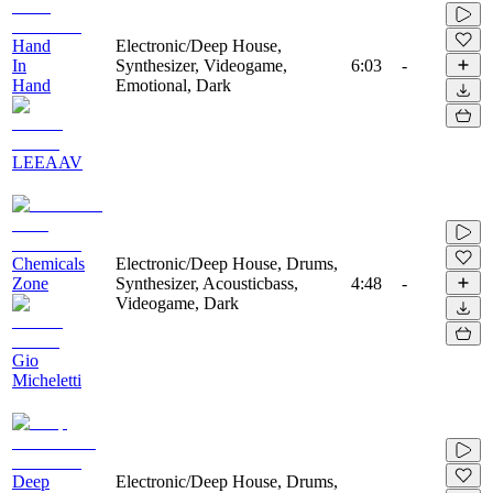
Hand
Electronic/Deep House,
In
Synthesizer, Videogame,
6:03
-
Hand
Emotional, Dark
LEEAAV
Chemicals
Electronic/Deep House, Drums,
Zone
Synthesizer, Acousticbass,
4:48
-
Videogame, Dark
Gio
Micheletti
Deep
Electronic/Deep House, Drums,