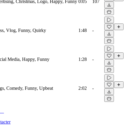
vertising, Christmas, Logo, Happy, Funny
0:05
107
ass, Vlog, Funny, Quirky
1:48
-
Social Media, Happy, Funny
1:28
-
ings, Comedy, Funny, Upbeat
2:02
-
tacter