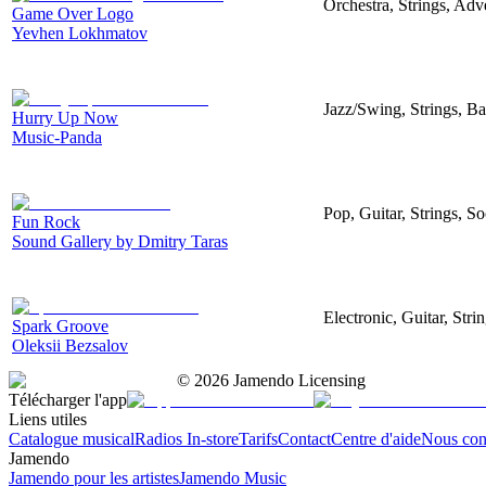
Orchestra, Strings, Ad
Game Over Logo
Yevhen Lokhmatov
Jazz/Swing, Strings, B
Hurry Up Now
Music-Panda
Pop, Guitar, Strings, 
Fun Rock
Sound Gallery by Dmitry Taras
Electronic, Guitar, Str
Spark Groove
Oleksii Bezsalov
©
2026
Jamendo Licensing
Télécharger l'app
Liens utiles
Catalogue musical
Radios In-store
Tarifs
Contact
Centre d'aide
Nous con
Jamendo
Jamendo pour les artistes
Jamendo Music