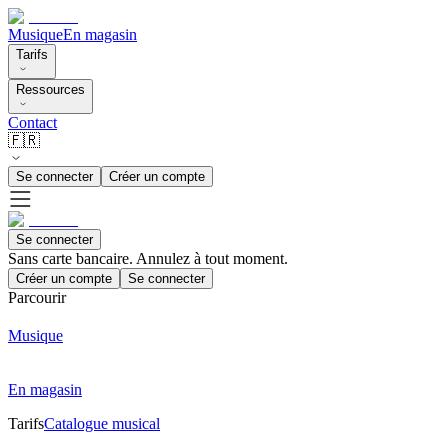
Musique
En magasin
Tarifs
Ressources
Contact
🇫🇷
Se connecter
Créer un compte
Se connecter
Sans carte bancaire. Annulez à tout moment.
Créer un compte
Se connecter
Parcourir
Musique
En magasin
Tarifs
Catalogue musical