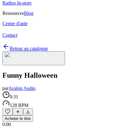
Radios In-store
Ressources
Blog
Centre d'aide
Contact
Retour au catalogue
Funny Halloween
par
Avalon Audio
0:31
128 BPM
Acheter le titre
0:00