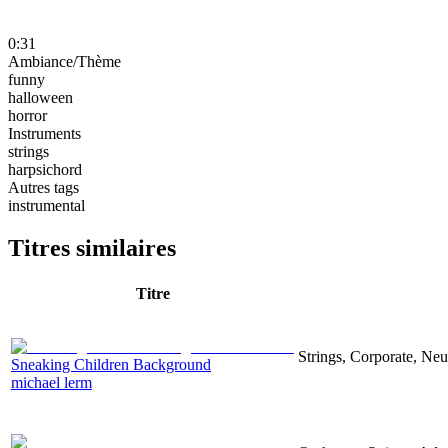
0:31
Ambiance/Thème
funny
halloween
horror
Instruments
strings
harpsichord
Autres tags
instrumental
Titres similaires
Titre
Strings, Corporate, Neu
Sneaking Children Background
michael lerm