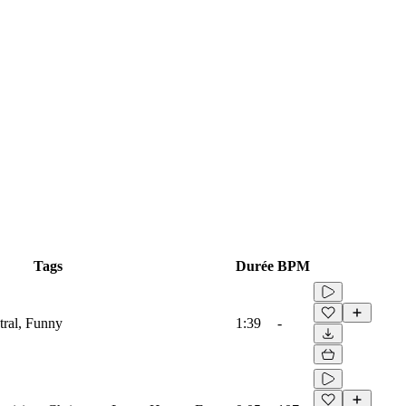
Tags
Durée
BPM
tral, Funny
1:39
-