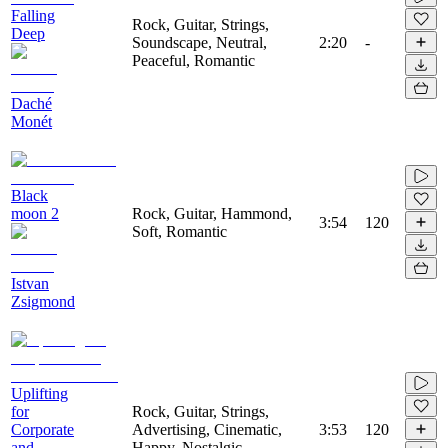
Falling
Rock, Guitar, Strings,
Deep
Soundscape, Neutral,
2:20
-
Peaceful, Romantic
Daché
Monét
Black
moon 2
Rock, Guitar, Hammond,
3:54
120
Soft, Romantic
Istvan
Zsigmond
Uplifting
for
Rock, Guitar, Strings,
Corporate
Advertising, Cinematic,
3:53
120
and
Happy, Nostalgic