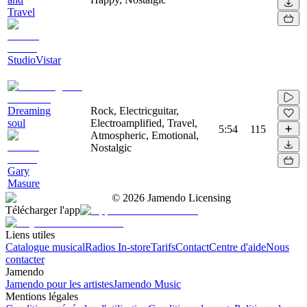
Travel
StudioVistar
Dreaming
Rock, Electricguitar,
soul
Electroamplified, Travel,
5:54
115
Atmospheric, Emotional,
Nostalgic
Gary
Masure
©
2026
Jamendo Licensing
Télécharger l'app
Liens utiles
Catalogue musical
Radios In-store
Tarifs
Contact
Centre d'aide
Nous
contacter
Jamendo
Jamendo pour les artistes
Jamendo Music
Mentions légales