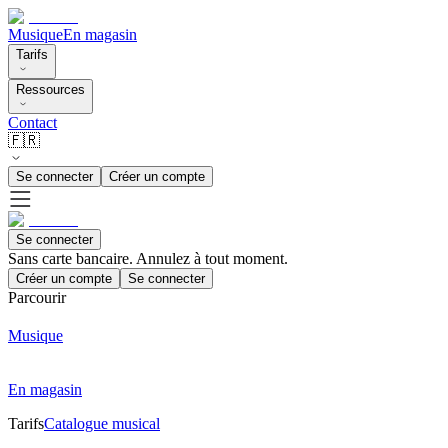
Musique
En magasin
Tarifs
Ressources
Contact
🇫🇷
Se connecter
Créer un compte
Se connecter
Sans carte bancaire. Annulez à tout moment.
Créer un compte
Se connecter
Parcourir
Musique
En magasin
Tarifs
Catalogue musical