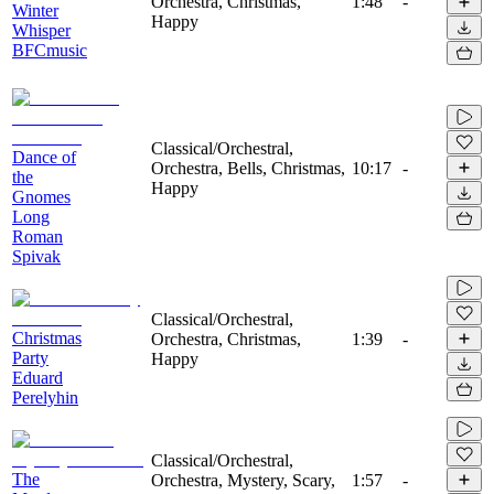
Orchestra, Christmas,
1:48
-
Winter
Happy
Whisper
BFCmusic
Classical/Orchestral,
Dance of
Orchestra, Bells, Christmas,
10:17
-
the
Happy
Gnomes
Long
Roman
Spivak
Classical/Orchestral,
Christmas
Orchestra, Christmas,
1:39
-
Party
Happy
Eduard
Perelyhin
Classical/Orchestral,
The
Orchestra, Mystery, Scary,
1:57
-