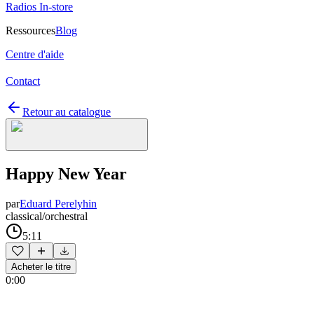
Radios In-store
Ressources
Blog
Centre d'aide
Contact
Retour au catalogue
Happy New Year
par
Eduard Perelyhin
classical/orchestral
5:11
Acheter le titre
0:00