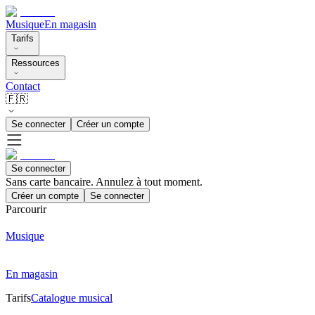
Musique
En magasin
Tarifs
Ressources
Contact
🇫🇷
Se connecter
Créer un compte
Se connecter
Sans carte bancaire. Annulez à tout moment.
Créer un compte
Se connecter
Parcourir
Musique
En magasin
Tarifs
Catalogue musical