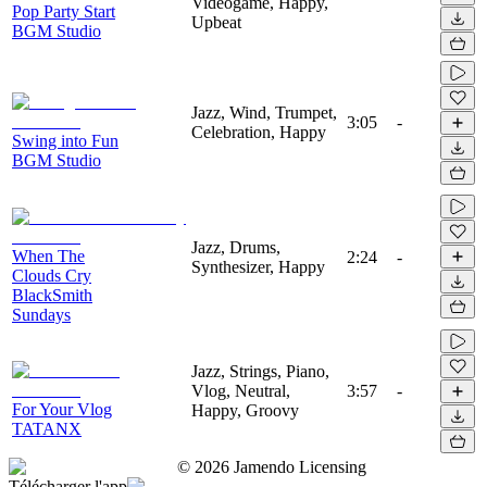
Videogame, Happy,
Pop Party Start
Upbeat
BGM Studio
Jazz, Wind, Trumpet,
3:05
-
Celebration, Happy
Swing into Fun
BGM Studio
Jazz, Drums,
When The
2:24
-
Synthesizer, Happy
Clouds Cry
BlackSmith
Sundays
Jazz, Strings, Piano,
Vlog, Neutral,
3:57
-
For Your Vlog
Happy, Groovy
TATANX
©
2026
Jamendo Licensing
Télécharger l'app