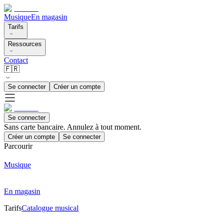
Musique
En magasin
Tarifs
Ressources
Contact
🇫🇷
Se connecter
Créer un compte
Se connecter
Sans carte bancaire. Annulez à tout moment.
Créer un compte
Se connecter
Parcourir
Musique
En magasin
Tarifs
Catalogue musical