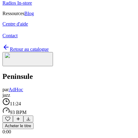
Radios In-store
Ressources
Blog
Centre d'aide
Contact
Retour au catalogue
Peninsule
par
AdHoc
jazz
11:24
93 BPM
Acheter le titre
0:00