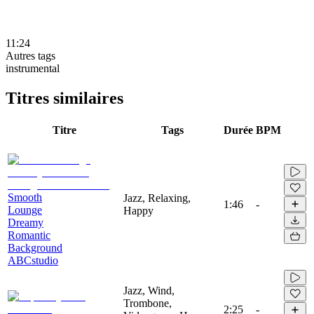
11:24
Autres tags
instrumental
Titres similaires
Titre
Tags
Durée
BPM
Smooth
Jazz, Relaxing,
1:46
-
Lounge
Happy
Dreamy
Romantic
Background
ABCstudio
Jazz, Wind,
Trombone,
2:25
-