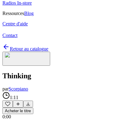
Radios In-store
Ressources
Blog
Centre d'aide
Contact
Retour au catalogue
Thinking
par
Scorpiano
1:11
Acheter le titre
0:00