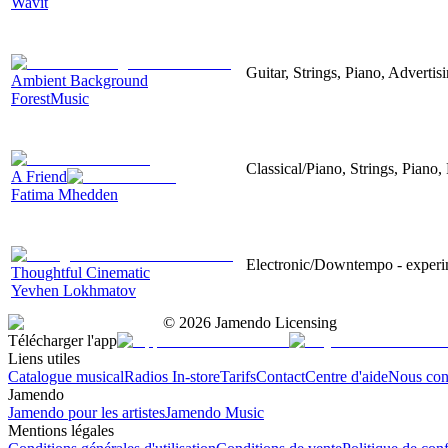
Wavit
Guitar, Strings, Piano, Advertis
Ambient Background
ForestMusic
Classical/Piano, Strings, Piano,
A Friend
Fatima Mhedden
Electronic/Downtempo - experime
Thoughtful Cinematic
Yevhen Lokhmatov
©
2026
Jamendo Licensing
Télécharger l'app
Liens utiles
Catalogue musical
Radios In-store
Tarifs
Contact
Centre d'aide
Nous con
Jamendo
Jamendo pour les artistes
Jamendo Music
Mentions légales