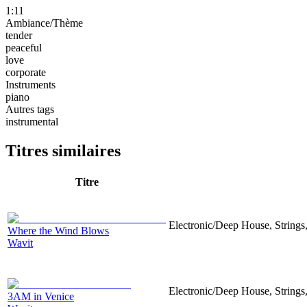
1:11
Ambiance/Thème
tender
peaceful
love
corporate
Instruments
piano
Autres tags
instrumental
Titres similaires
Titre
Electronic/Deep House, Strings,
Where the Wind Blows
Wavit
Electronic/Deep House, Strings,
3AM in Venice