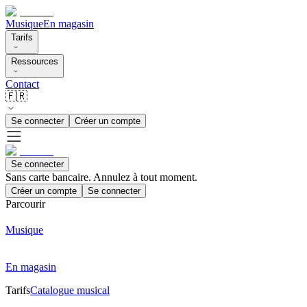
Musique
En magasin
Tarifs
Ressources
Contact
🇫🇷
Se connecter
Créer un compte
Se connecter
Sans carte bancaire. Annulez à tout moment.
Créer un compte
Se connecter
Parcourir
Musique
En magasin
Tarifs
Catalogue musical