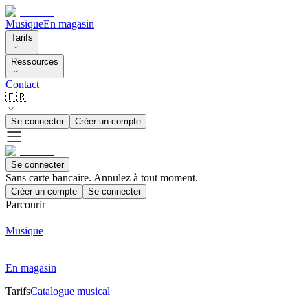
Musique
En magasin
Tarifs
Ressources
Contact
🇫🇷
Se connecter
Créer un compte
Se connecter
Sans carte bancaire. Annulez à tout moment.
Créer un compte
Se connecter
Parcourir
Musique
En magasin
Tarifs
Catalogue musical