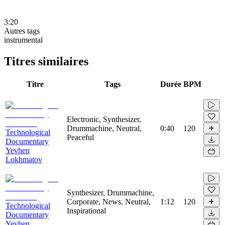
3:20
Autres tags
instrumental
Titres similaires
Titre
Tags
Durée
BPM
Electronic, Synthesizer,
Drummachine, Neutral,
0:40
120
Technological
Peaceful
Documentary
Yevhen
Lokhmatov
Synthesizer, Drummachine,
Corporate, News, Neutral,
1:12
120
Technological
Inspirational
Documentary
Yevhen