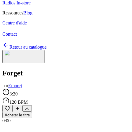
Radios In-store
Ressources
Blog
Centre d'aide
Contact
Retour au catalogue
Forget
par
Emorej
3:20
120 BPM
Acheter le titre
0:00