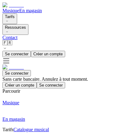
Musique
En magasin
Tarifs
Ressources
Contact
🇫🇷
Se connecter
Créer un compte
Se connecter
Sans carte bancaire. Annulez à tout moment.
Créer un compte
Se connecter
Parcourir
Musique
En magasin
Tarifs
Catalogue musical