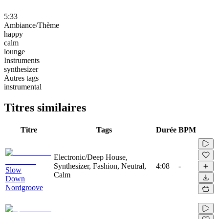
5:33
Ambiance/Thème
happy
calm
lounge
Instruments
synthesizer
Autres tags
instrumental
Titres similaires
Titre
Tags
Durée
BPM
Electronic/Deep House,
Synthesizer, Fashion, Neutral,
4:08
-
Slow
Calm
Down
Nordgroove