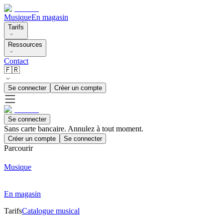
Musique
En magasin
Tarifs
Ressources
Contact
🇫🇷
Se connecter
Créer un compte
Se connecter
Sans carte bancaire. Annulez à tout moment.
Créer un compte
Se connecter
Parcourir
Musique
En magasin
Tarifs
Catalogue musical