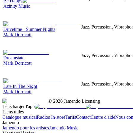
Be Happy
Azinity Music
Jazz, Percussion, Vibrapho
Drivetime - Summer Nights
Mark Dorricott
Jazz, Percussion, Vibrapho
Dreamstate
Mark Dorricott
Jazz, Percussion, Vibrapho
Late In The Night
Mark Dorricott
©
2026
Jamendo Licensing
Télécharger l'app
Liens utiles
Catalogue musical
Radios In-store
Tarifs
Contact
Centre d'aide
Nous con
Jamendo
Jamendo pour les artistes
Jamendo Music