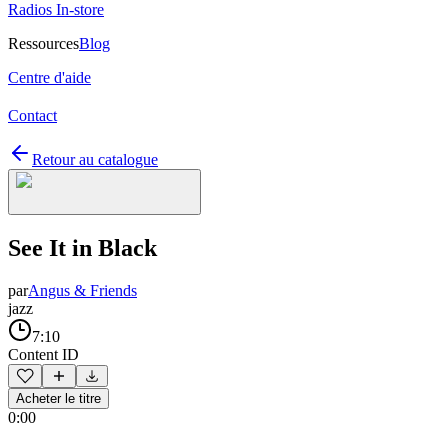
Radios In-store
Ressources
Blog
Centre d'aide
Contact
Retour au catalogue
See It in Black
par
Angus & Friends
jazz
7:10
Content ID
Acheter le titre
0:00