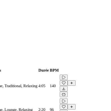
s
Durée
BPM
e, Traditional, Relaxing
4:05
140
ne, Lounge, Relaxing
2:20
96