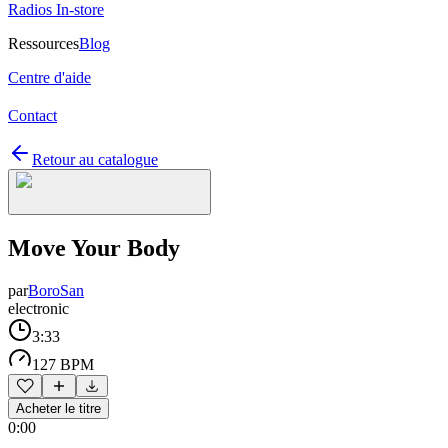
Radios In-store
Ressources
Blog
Centre d'aide
Contact
Retour au catalogue
Move Your Body
par
BoroSan
electronic
3:33
127 BPM
Acheter le titre
0:00