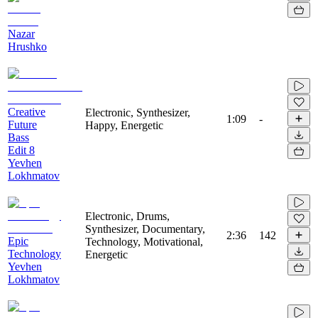
Nazar
Hrushko
Creative
Electronic, Synthesizer,
1:09
-
Future
Happy, Energetic
Bass
Edit 8
Yevhen
Lokhmatov
Electronic, Drums,
Synthesizer, Documentary,
2:36
142
Epic
Technology, Motivational,
Technology
Energetic
Yevhen
Lokhmatov