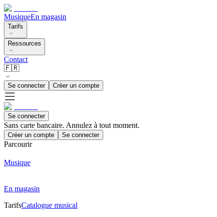
Musique
En magasin
Tarifs
Ressources
Contact
🇫🇷
Se connecter
Créer un compte
Se connecter
Sans carte bancaire. Annulez à tout moment.
Créer un compte
Se connecter
Parcourir
Musique
En magasin
Tarifs
Catalogue musical