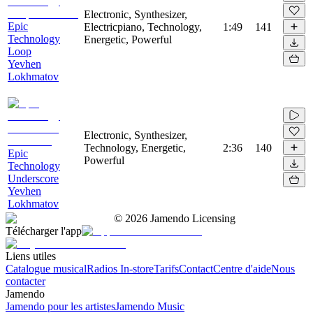
Electronic, Synthesizer,
Epic
Electricpiano, Technology,
1:49
141
Technology
Energetic, Powerful
Loop
Yevhen
Lokhmatov
Electronic, Synthesizer,
Technology, Energetic,
2:36
140
Epic
Powerful
Technology
Underscore
Yevhen
Lokhmatov
©
2026
Jamendo Licensing
Télécharger l'app
Liens utiles
Catalogue musical
Radios In-store
Tarifs
Contact
Centre d'aide
Nous
contacter
Jamendo
Jamendo pour les artistes
Jamendo Music