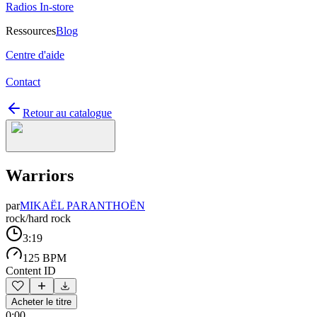
Radios In-store
Ressources
Blog
Centre d'aide
Contact
Retour au catalogue
Warriors
par
MIKAËL PARANTHOËN
rock/hard rock
3:19
125 BPM
Content ID
Acheter le titre
0:00