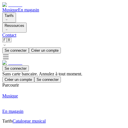
Musique
En magasin
Tarifs
Ressources
Contact
🇫🇷
Se connecter
Créer un compte
Se connecter
Sans carte bancaire. Annulez à tout moment.
Créer un compte
Se connecter
Parcourir
Musique
En magasin
Tarifs
Catalogue musical