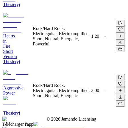
Thesieryj
Rock/Hard Rock,
Electricguitar, Electroamplified,
Hearts
1:20
-
Sport, Neutral, Energetic,
in
Powerful
Fire
Short
Version
Thesieryj
Rock/Hard Rock,
Aggressive
Electricguitar, Electroamplified,
2:00
-
Power
Sport, Neutral, Energetic
Thesieryj
©
2026
Jamendo Licensing
Télécharger l'app