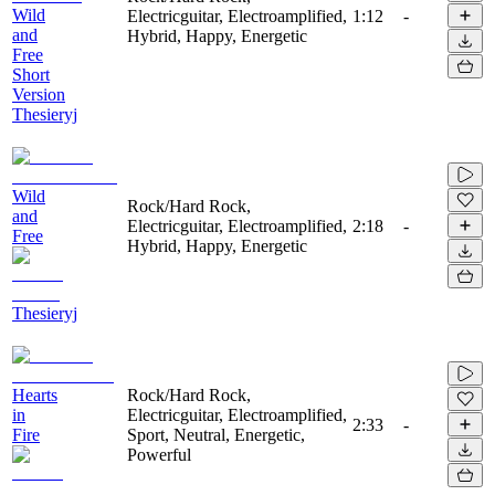
Wild
Electricguitar, Electroamplified,
1:12
-
and
Hybrid, Happy, Energetic
Free
Short
Version
Thesieryj
Wild
Rock/Hard Rock,
and
Electricguitar, Electroamplified,
2:18
-
Free
Hybrid, Happy, Energetic
Thesieryj
Hearts
Rock/Hard Rock,
in
Electricguitar, Electroamplified,
2:33
-
Fire
Sport, Neutral, Energetic,
Powerful