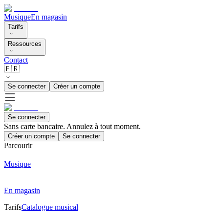
Musique
En magasin
Tarifs
Ressources
Contact
🇫🇷
Se connecter
Créer un compte
Se connecter
Sans carte bancaire. Annulez à tout moment.
Créer un compte
Se connecter
Parcourir
Musique
En magasin
Tarifs
Catalogue musical