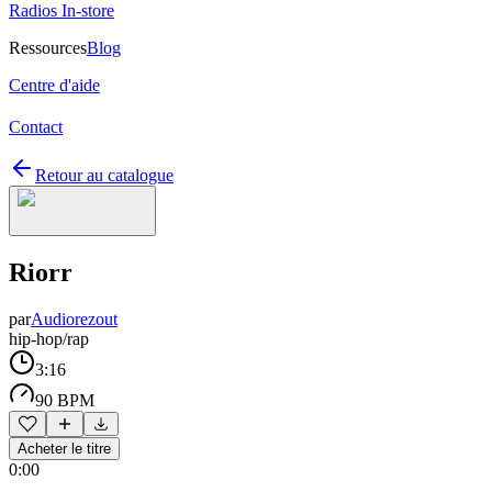
Radios In-store
Ressources
Blog
Centre d'aide
Contact
Retour au catalogue
Riorr
par
Audiorezout
hip-hop/rap
3:16
90 BPM
Acheter le titre
0:00