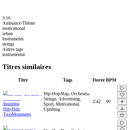
3:16
Ambiance/Thème
motivational
urban
Instruments
strings
Autres tags
instrumental
Titres similaires
Titre
Tags
Durée
BPM
Hip-Hop/Rap, Orchestra,
Strings, Advertising,
2:42
90
Inspiring
Sport, Motivational,
Hip-Hop
Uplifting
TwoMountains