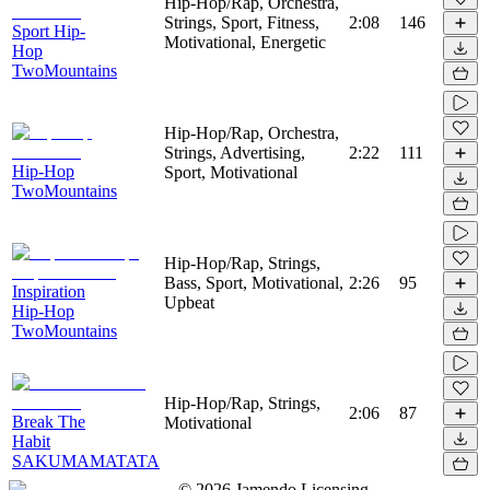
Hip-Hop/Rap, Orchestra,
Strings, Sport, Fitness,
2:08
146
Sport Hip-
Motivational, Energetic
Hop
TwoMountains
Hip-Hop/Rap, Orchestra,
Strings, Advertising,
2:22
111
Hip-Hop
Sport, Motivational
TwoMountains
Hip-Hop/Rap, Strings,
Bass, Sport, Motivational,
2:26
95
Inspiration
Upbeat
Hip-Hop
TwoMountains
Hip-Hop/Rap, Strings,
2:06
87
Break The
Motivational
Habit
SAKUMAMATATA
©
2026
Jamendo Licensing