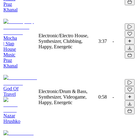
Praz
Khanal
Electronic/Electro House,
Mocha
Synthesizer, Clubbing,
3:37
-
| Slap
Happy, Energetic
House
Music
Praz
Khanal
God Of
Electronic/Drum & Bass,
Travel
Synthesizer, Videogame,
0:58
-
Happy, Energetic
Nazar
Hrushko