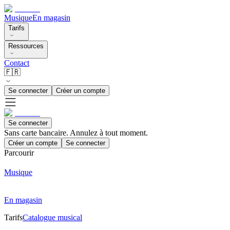
Musique
En magasin
Tarifs
Ressources
Contact
🇫🇷
Se connecter
Créer un compte
Se connecter
Sans carte bancaire. Annulez à tout moment.
Créer un compte
Se connecter
Parcourir
Musique
En magasin
Tarifs
Catalogue musical