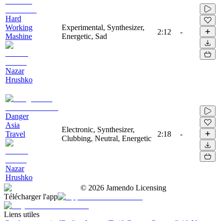
Hard
Working
Experimental, Synthesizer,
2:12
-
Mashine
Energetic, Sad
Nazar
Hrushko
Danger
Asia
Electronic, Synthesizer,
Travel
2:18
-
Clubbing, Neutral, Energetic
Nazar
Hrushko
©
2026
Jamendo Licensing
Télécharger l'app
Liens utiles