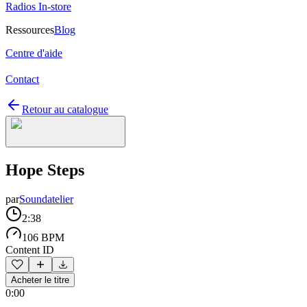
Radios In-store
Ressources
Blog
Centre d'aide
Contact
Retour au catalogue
Hope Steps
par
Soundatelier
2:38
106 BPM
Content ID
Acheter le titre
0:00