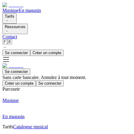
Musique
En magasin
Tarifs
Ressources
Contact
🇫🇷
Se connecter
Créer un compte
Se connecter
Sans carte bancaire. Annulez à tout moment.
Créer un compte
Se connecter
Parcourir
Musique
En magasin
Tarifs
Catalogue musical