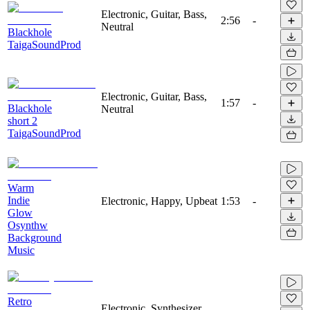
Electronic, Guitar, Bass,
2:56
-
Neutral
Blackhole
TaigaSoundProd
Electronic, Guitar, Bass,
1:57
-
Blackhole
Neutral
short 2
TaigaSoundProd
Warm
Indie
Electronic, Happy, Upbeat
1:53
-
Glow
Osynthw
Background
Music
Retro
Electronic, Synthesizer,