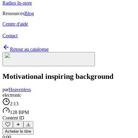
Radios In-store
Ressources
Blog
Centre d'aide
Contact
Retour au catalogue
Motivational inspiring background
par
Heavenless
electronic
2:13
128 BPM
Content ID
Acheter le titre
0:00