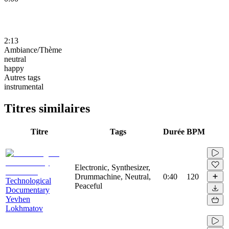
2:13
Ambiance/Thème
neutral
happy
Autres tags
instrumental
Titres similaires
Titre
Tags
Durée
BPM
Electronic, Synthesizer,
Drummachine, Neutral,
0:40
120
Technological
Peaceful
Documentary
Yevhen
Lokhmatov