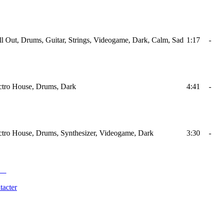
ll Out, Drums, Guitar, Strings, Videogame, Dark, Calm, Sad
1:17
-
ectro House, Drums, Dark
4:41
-
ectro House, Drums, Synthesizer, Videogame, Dark
3:30
-
tacter