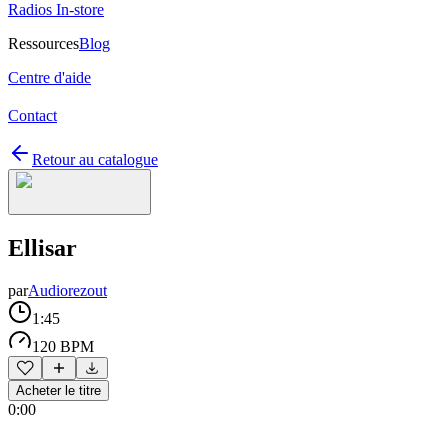
Radios In-store
Ressources
Blog
Centre d'aide
Contact
Retour au catalogue
Ellisar
par
Audiorezout
1:45
120 BPM
Acheter le titre
0:00