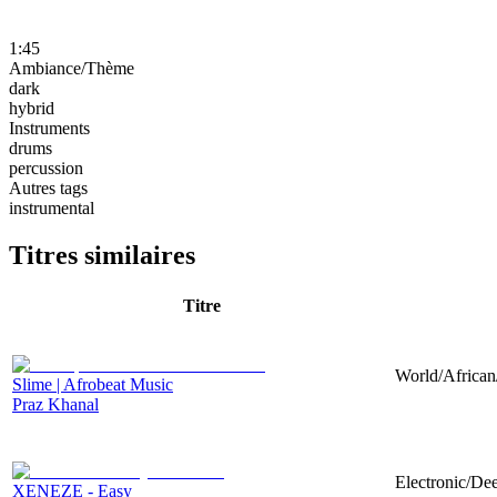
1:45
Ambiance/Thème
dark
hybrid
Instruments
drums
percussion
Autres tags
instrumental
Titres similaires
Titre
World/African
Slime | Afrobeat Music
Praz Khanal
Electronic/De
XENEZE - Easy