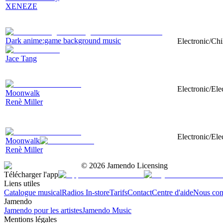
XENEZE
Dark anime:game background music
Electronic/Chi
Jace Tang
Electronic/El
Moonwalk
Renè Miller
Electronic/El
Moonwalk
Renè Miller
©
2026
Jamendo Licensing
Télécharger l'app
Liens utiles
Catalogue musical
Radios In-store
Tarifs
Contact
Centre d'aide
Nous con
Jamendo
Jamendo pour les artistes
Jamendo Music
Mentions légales