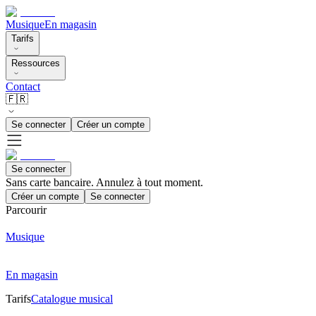
Musique
En magasin
Tarifs
Ressources
Contact
🇫🇷
Se connecter
Créer un compte
Se connecter
Sans carte bancaire. Annulez à tout moment.
Créer un compte
Se connecter
Parcourir
Musique
En magasin
Tarifs
Catalogue musical