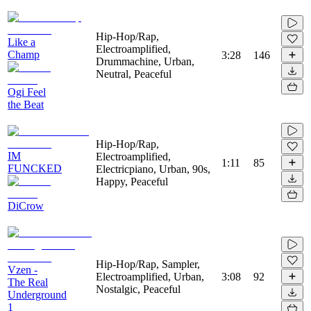
Hip-Hop/Rap,
Like a
Electroamplified,
Champ
3:28
146
Drummachine, Urban,
Neutral, Peaceful
Ogi Feel
the Beat
Hip-Hop/Rap,
IM
Electroamplified,
1:11
85
FUNCKED
Electricpiano, Urban, 90s,
Happy, Peaceful
DiCrow
Hip-Hop/Rap, Sampler,
Vzen -
Electroamplified, Urban,
3:08
92
The Real
Nostalgic, Peaceful
Underground
1