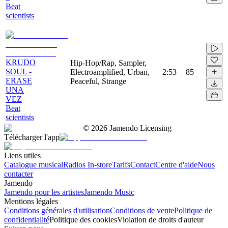
Beat
scientists
KRUDO
Hip-Hop/Rap, Sampler,
SOUL -
Electroamplified, Urban,
2:53
85
ERASE
Peaceful, Strange
UNA
VEZ
Beat
scientists
©
2026
Jamendo Licensing
Télécharger l'app
Liens utiles
Catalogue musical
Radios In-store
Tarifs
Contact
Centre d'aide
Nous
contacter
Jamendo
Jamendo pour les artistes
Jamendo Music
Mentions légales
Conditions générales d'utilisation
Conditions de vente
Politique de
confidentialité
Politique des cookies
Violation de droits d'auteur