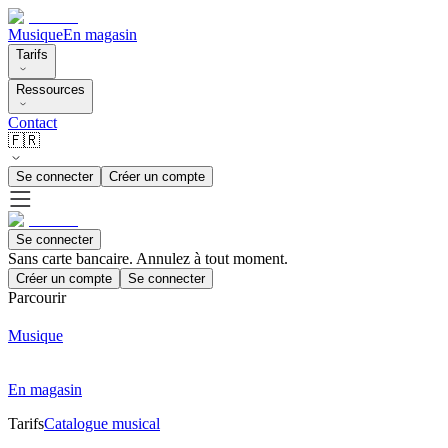
Musique
En magasin
Tarifs
Ressources
Contact
🇫🇷
Se connecter
Créer un compte
Se connecter
Sans carte bancaire. Annulez à tout moment.
Créer un compte
Se connecter
Parcourir
Musique
En magasin
Tarifs
Catalogue musical