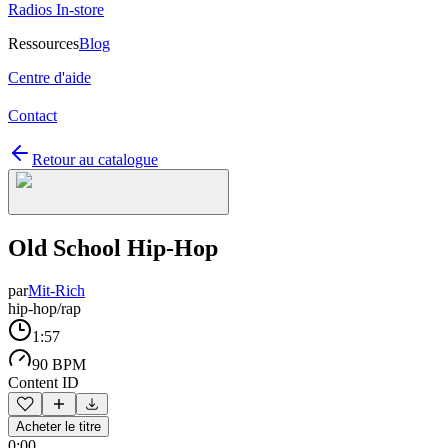
Radios In-store
Ressources
Blog
Centre d'aide
Contact
Retour au catalogue
Old School Hip-Hop
par
Mit-Rich
hip-hop/rap
1:57
90 BPM
Content ID
Acheter le titre
0:00