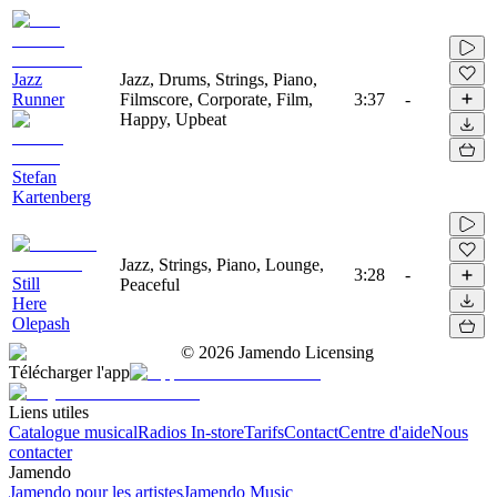
Jazz
Jazz, Drums, Strings, Piano,
Runner
Filmscore, Corporate, Film,
3:37
-
Happy, Upbeat
Stefan
Kartenberg
Jazz, Strings, Piano, Lounge,
3:28
-
Still
Peaceful
Here
Olepash
©
2026
Jamendo Licensing
Télécharger l'app
Liens utiles
Catalogue musical
Radios In-store
Tarifs
Contact
Centre d'aide
Nous
contacter
Jamendo
Jamendo pour les artistes
Jamendo Music