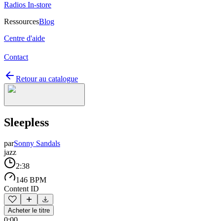
Radios In-store
Ressources
Blog
Centre d'aide
Contact
Retour au catalogue
Sleepless
par
Sonny Sandals
jazz
2:38
146 BPM
Content ID
Acheter le titre
0:00