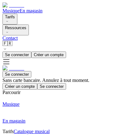
Musique
En magasin
Tarifs
Ressources
Contact
🇫🇷
Se connecter
Créer un compte
Se connecter
Sans carte bancaire. Annulez à tout moment.
Créer un compte
Se connecter
Parcourir
Musique
En magasin
Tarifs
Catalogue musical