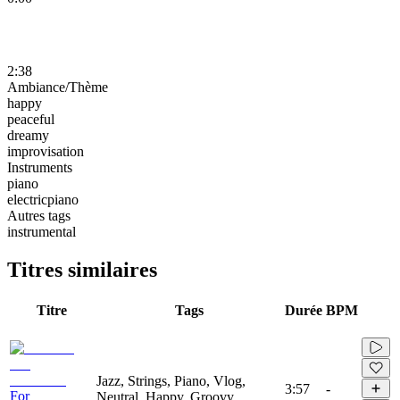
2:38
Ambiance/Thème
happy
peaceful
dreamy
improvisation
Instruments
piano
electricpiano
Autres tags
instrumental
Titres similaires
Titre
Tags
Durée
BPM
Jazz, Strings, Piano, Vlog,
3:57
-
For
Neutral, Happy, Groovy