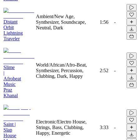
Ambient/New Age,
Distant
Synthesizer, Soundscape,
1:56
-
Orbit
Neutral, Dark
Lightning
Traveler
World/African/Afro-Beat,
Slime
Synthesizer, Percussion,
2:52
-
|
Clubbing, Dark, Happy
Afrobeat
Music
Praz
Khanal
Electronic/Electro House,
Saint |
Strings, Bass, Clubbing,
3:33
-
Slap
Happy, Energetic
House