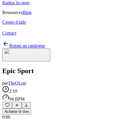
Radios In-store
Ressources
Blog
Centre d'aide
Contact
Retour au catalogue
Epic Sport
par
TheQLon
2:10
94 BPM
Acheter le titre
0:00