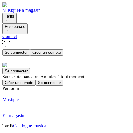
Musique
En magasin
Tarifs
Ressources
Contact
🇫🇷
Se connecter
Créer un compte
Se connecter
Sans carte bancaire. Annulez à tout moment.
Créer un compte
Se connecter
Parcourir
Musique
En magasin
Tarifs
Catalogue musical