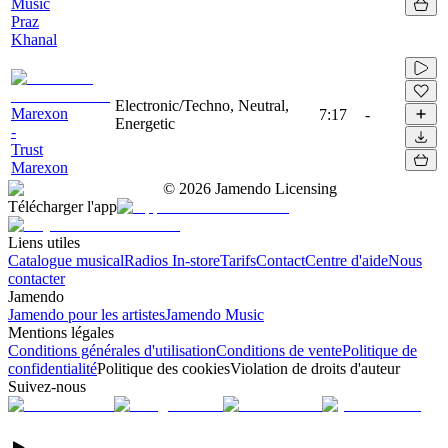
Music
Praz
Khanal
Electronic/Techno, Neutral,
Marexon
7:17
-
Energetic
-
Trust
Marexon
©
2026
Jamendo Licensing
Télécharger l'app
Liens utiles
Catalogue musical
Radios In-store
Tarifs
Contact
Centre d'aide
Nous
contacter
Jamendo
Jamendo pour les artistes
Jamendo Music
Mentions légales
Conditions générales d'utilisation
Conditions de vente
Politique de
confidentialité
Politique des cookies
Violation de droits d'auteur
Suivez-nous