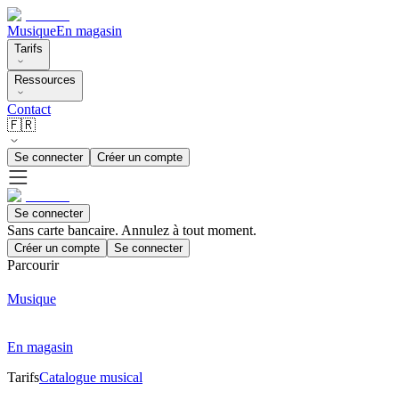
Musique
En magasin
Tarifs
Ressources
Contact
🇫🇷
Se connecter
Créer un compte
Se connecter
Sans carte bancaire. Annulez à tout moment.
Créer un compte
Se connecter
Parcourir
Musique
En magasin
Tarifs
Catalogue musical