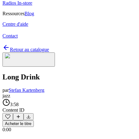
Radios In-store
Ressources
Blog
Centre d'aide
Contact
Retour au catalogue
Long Drink
par
Stefan Kartenberg
jazz
3:58
Content ID
Acheter le titre
0:00