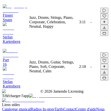
Finger
Jazz, Drums, Strings, Piano,
Snaps
Corporate, Celebration,
3:11
-
Neutral, Happy
Stefan
Kartenberg
Part
Jazz, Drums, Guitar, Strings,
16
Piano, Soft, Corporate,
2:18
-
Neutral, Calm
Stefan
Kartenberg
©
2026
Jamendo Licensing
Télécharger l'app
Liens utiles
Catalogue musical
Radios In-store
Tarifs
Contact
Centre d'aide
Nous