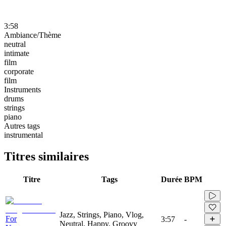
3:58
Ambiance/Thème
neutral
intimate
film
corporate
film
Instruments
drums
strings
piano
Autres tags
instrumental
Titres similaires
Titre
Tags
Durée
BPM
Jazz, Strings, Piano, Vlog,
For
3:57
-
Neutral, Happy, Groovy