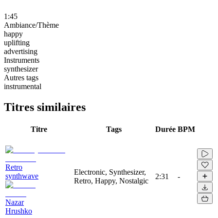
1:45
Ambiance/Thème
happy
uplifting
advertising
Instruments
synthesizer
Autres tags
instrumental
Titres similaires
Titre
Tags
Durée
BPM
Retro
Electronic, Synthesizer,
synthwave
2:31
-
Retro, Happy, Nostalgic
Nazar
Hrushko