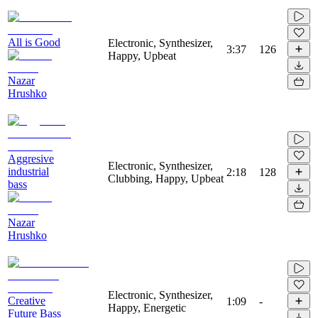
All is Good
Electronic, Synthesizer,
3:37
126
Happy, Upbeat
Nazar
Hrushko
Aggresive
Electronic, Synthesizer,
industrial
2:18
128
Clubbing, Happy, Upbeat
bass
Nazar
Hrushko
Electronic, Synthesizer,
Creative
1:09
-
Happy, Energetic
Future Bass