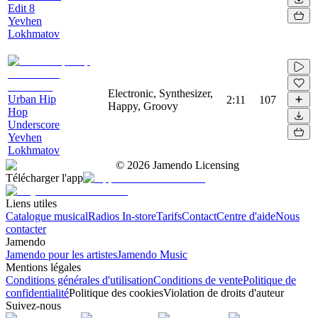
Edit 8
Yevhen
Lokhmatov
Electronic, Synthesizer,
Urban Hip
2:11
107
Happy, Groovy
Hop
Underscore
Yevhen
Lokhmatov
©
2026
Jamendo Licensing
Télécharger l'app
Liens utiles
Catalogue musical
Radios In-store
Tarifs
Contact
Centre d'aide
Nous
contacter
Jamendo
Jamendo pour les artistes
Jamendo Music
Mentions légales
Conditions générales d'utilisation
Conditions de vente
Politique de
confidentialité
Politique des cookies
Violation de droits d'auteur
Suivez-nous