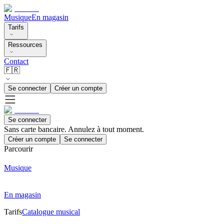
Musique
En magasin
Tarifs
Ressources
Contact
🇫🇷
Se connecter
Créer un compte
Se connecter
Sans carte bancaire. Annulez à tout moment.
Créer un compte
Se connecter
Parcourir
Musique
En magasin
Tarifs
Catalogue musical