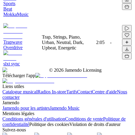
Sports
Beat
MokkaMusic
Trap, Strings, Piano,
Trapwave
Urban, Neutral, Dark,
2:05
-
Overdrive
Upbeat, Energetic
slxt sync
©
2026
Jamendo Licensing
Télécharger l'app
Liens utiles
Catalogue musical
Radios In-store
Tarifs
Contact
Centre d'aide
Nous
contacter
Jamendo
Jamendo pour les artistes
Jamendo Music
Mentions légales
Conditions générales d'utilisation
Conditions de vente
Politique de
confidentialité
Politique des cookies
Violation de droits d'auteur
Suivez-nous