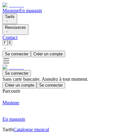
Musique
En magasin
Tarifs
Ressources
Contact
🇫🇷
Se connecter
Créer un compte
Se connecter
Sans carte bancaire. Annulez à tout moment.
Créer un compte
Se connecter
Parcourir
Musique
En magasin
Tarifs
Catalogue musical