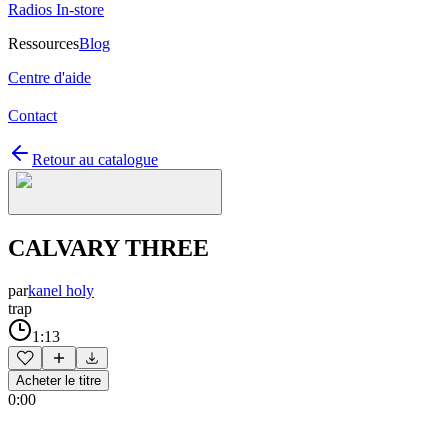
Radios In-store
Ressources
Blog
Centre d'aide
Contact
Retour au catalogue
CALVARY THREE
par
kanel holy
trap
1:13
Acheter le titre
0:00