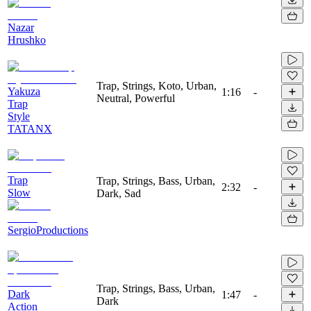
Nazar
Hrushko
Trap, Strings, Koto, Urban,
Yakuza
1:16
-
Neutral, Powerful
Trap
Style
TATANX
Trap
Trap, Strings, Bass, Urban,
2:32
-
Slow
Dark, Sad
SergioProductions
Trap, Strings, Bass, Urban,
Dark
1:47
-
Dark
Action