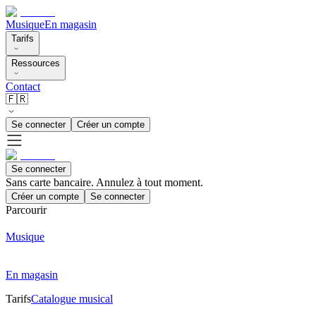
Musique
En magasin
Tarifs
Ressources
Contact
🇫🇷
Se connecter
Créer un compte
Se connecter
Sans carte bancaire. Annulez à tout moment.
Créer un compte
Se connecter
Parcourir
Musique
En magasin
Tarifs
Catalogue musical