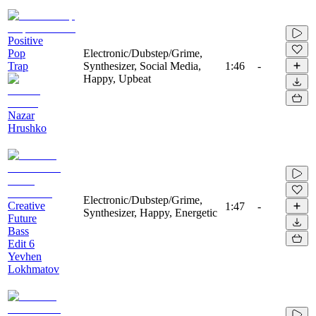
Positive
Pop
Electronic/Dubstep/Grime,
Trap
Synthesizer, Social Media,
1:46
-
Happy, Upbeat
Nazar
Hrushko
Electronic/Dubstep/Grime,
Creative
1:47
-
Synthesizer, Happy, Energetic
Future
Bass
Edit 6
Yevhen
Lokhmatov