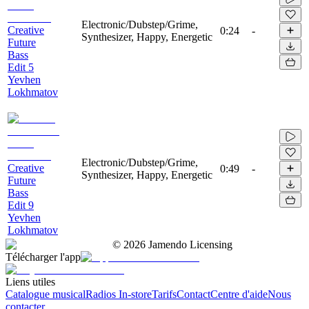
Electronic/Dubstep/Grime,
Creative
0:24
-
Synthesizer, Happy, Energetic
Future
Bass
Edit 5
Yevhen
Lokhmatov
Electronic/Dubstep/Grime,
Creative
0:49
-
Synthesizer, Happy, Energetic
Future
Bass
Edit 9
Yevhen
Lokhmatov
©
2026
Jamendo Licensing
Télécharger l'app
Liens utiles
Catalogue musical
Radios In-store
Tarifs
Contact
Centre d'aide
Nous
contacter