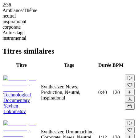
2:36
Ambiance/Thème
neutral
inspirational
corporate
Autres tags
instrumental
Titres similaires
Titre
Tags
Durée
BPM
Synthesizer, News,
Production, Neutral,
0:40
120
Technological
Inspirational
Documentary
Yevhen
Lokhmatov
Synthesizer, Drummachine,
Corporate, News, Neutral,
1:12
120