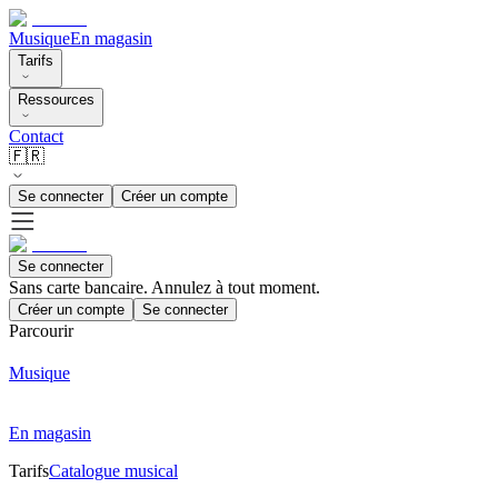
Musique
En magasin
Tarifs
Ressources
Contact
🇫🇷
Se connecter
Créer un compte
Se connecter
Sans carte bancaire. Annulez à tout moment.
Créer un compte
Se connecter
Parcourir
Musique
En magasin
Tarifs
Catalogue musical