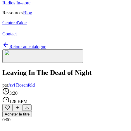
Radios In-store
Ressources
Blog
Centre d'aide
Contact
Retour au catalogue
Leaving In The Dead of Night
par
Avi Rosenfeld
3:20
128 BPM
Acheter le titre
0:00