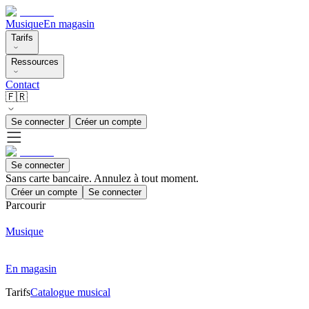
Musique
En magasin
Tarifs
Ressources
Contact
🇫🇷
Se connecter
Créer un compte
Se connecter
Sans carte bancaire. Annulez à tout moment.
Créer un compte
Se connecter
Parcourir
Musique
En magasin
Tarifs
Catalogue musical