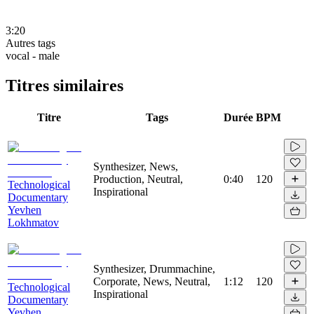
3:20
Autres tags
vocal - male
Titres similaires
Titre
Tags
Durée
BPM
Synthesizer, News,
Production, Neutral,
0:40
120
Technological
Inspirational
Documentary
Yevhen
Lokhmatov
Synthesizer, Drummachine,
Corporate, News, Neutral,
1:12
120
Technological
Inspirational
Documentary
Yevhen