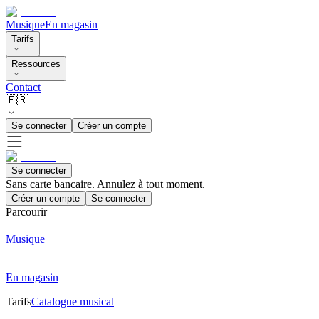
Musique
En magasin
Tarifs
Ressources
Contact
🇫🇷
Se connecter
Créer un compte
Se connecter
Sans carte bancaire. Annulez à tout moment.
Créer un compte
Se connecter
Parcourir
Musique
En magasin
Tarifs
Catalogue musical