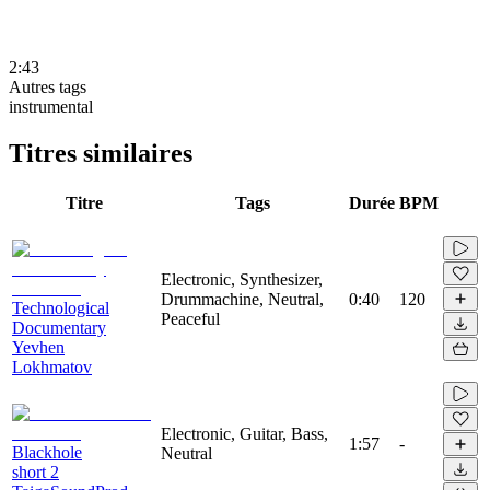
2:43
Autres tags
instrumental
Titres similaires
Titre
Tags
Durée
BPM
Electronic, Synthesizer,
Drummachine, Neutral,
0:40
120
Technological
Peaceful
Documentary
Yevhen
Lokhmatov
Electronic, Guitar, Bass,
1:57
-
Blackhole
Neutral
short 2