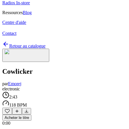
Radios In-store
Ressources
Blog
Centre d'aide
Contact
Retour au catalogue
Cowlicker
par
Emorej
electronic
2:43
118 BPM
Acheter le titre
0:00