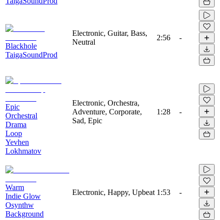
TaigaSoundProd
Electronic, Guitar, Bass,
2:56
-
Neutral
Blackhole
TaigaSoundProd
Electronic, Orchestra,
Epic
Adventure, Corporate,
1:28
-
Orchestral
Sad, Epic
Drama
Loop
Yevhen
Lokhmatov
Warm
Electronic, Happy, Upbeat
1:53
-
Indie Glow
Osynthw
Background