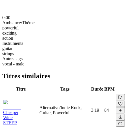
0:00
Ambiance/Thème
powerful
exciting
action
Instruments
guitar
strings
Autres tags
vocal - male
Titres similaires
Titre
Tags
Durée
BPM
Alternative/Indie Rock,
3:19
84
Cheaper
Guitar, Powerful
Wine
STEEP