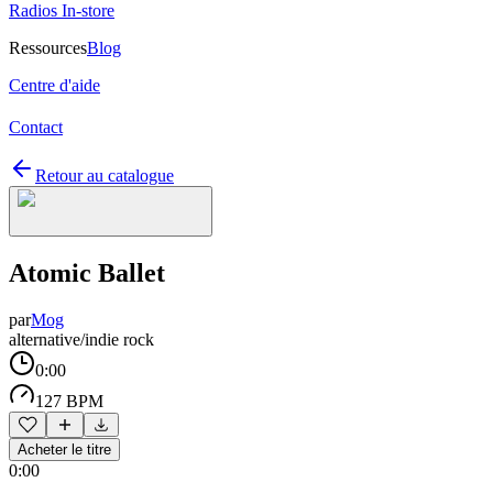
Radios In-store
Ressources
Blog
Centre d'aide
Contact
Retour au catalogue
Atomic Ballet
par
Mog
alternative/indie rock
0:00
127 BPM
Acheter le titre
0:00