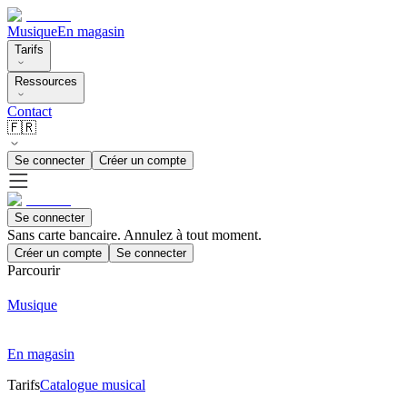
Musique
En magasin
Tarifs
Ressources
Contact
🇫🇷
Se connecter
Créer un compte
Se connecter
Sans carte bancaire. Annulez à tout moment.
Créer un compte
Se connecter
Parcourir
Musique
En magasin
Tarifs
Catalogue musical