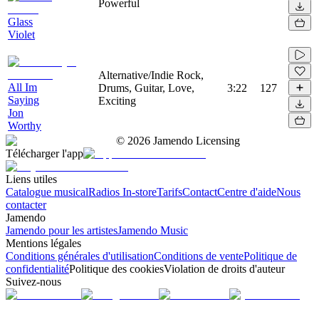
Powerful
Glass
Violet
Alternative/Indie Rock,
All Im
Drums, Guitar, Love,
3:22
127
Saying
Exciting
Jon
Worthy
©
2026
Jamendo Licensing
Télécharger l'app
Liens utiles
Catalogue musical
Radios In-store
Tarifs
Contact
Centre d'aide
Nous
contacter
Jamendo
Jamendo pour les artistes
Jamendo Music
Mentions légales
Conditions générales d'utilisation
Conditions de vente
Politique de
confidentialité
Politique des cookies
Violation de droits d'auteur
Suivez-nous