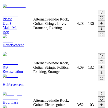
Please
Alternative/Indie Rock,
Don't
Guitar, Strings, Love,
4:28
136
Make Me
Dramatic, Exciting
Beg
Heifervescent
Alternative/Indie Rock,
Big
Guitar, Strings, Political,
4:09
132
Resuscitation
Exciting, Strange
Heifervescent
Alternative/Indie Rock,
Hourglass
Guitar, Electricguitar,
3:52
103