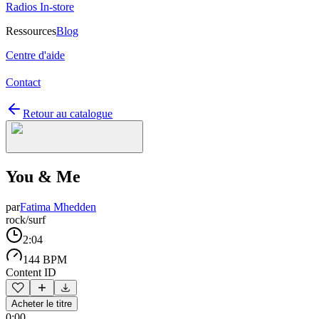
Radios In-store
Ressources
Blog
Centre d'aide
Contact
Retour au catalogue
You & Me
par
Fatima Mhedden
rock/surf
2:04
144 BPM
Content ID
Acheter le titre
0:00