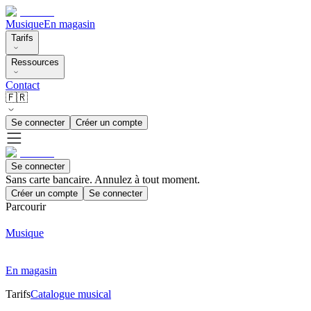
Musique
En magasin
Tarifs
Ressources
Contact
🇫🇷
Se connecter
Créer un compte
Se connecter
Sans carte bancaire. Annulez à tout moment.
Créer un compte
Se connecter
Parcourir
Musique
En magasin
Tarifs
Catalogue musical