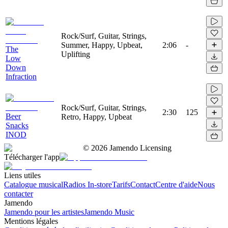
Rock/Surf, Guitar, Strings,
Summer, Happy, Upbeat,
2:06
-
The
Uplifting
Low
Down
Infraction
Rock/Surf, Guitar, Strings,
2:30
125
Beer
Retro, Happy, Upbeat
Snacks
INOD
©
2026
Jamendo Licensing
Télécharger l'app
Liens utiles
Catalogue musical
Radios In-store
Tarifs
Contact
Centre d'aide
Nous
contacter
Jamendo
Jamendo pour les artistes
Jamendo Music
Mentions légales