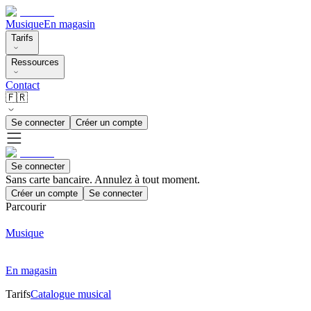
Musique
En magasin
Tarifs
Ressources
Contact
🇫🇷
Se connecter
Créer un compte
Se connecter
Sans carte bancaire. Annulez à tout moment.
Créer un compte
Se connecter
Parcourir
Musique
En magasin
Tarifs
Catalogue musical