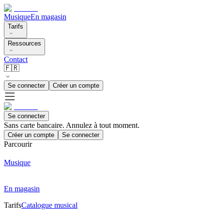
Musique
En magasin
Tarifs
Ressources
Contact
🇫🇷
Se connecter
Créer un compte
Se connecter
Sans carte bancaire. Annulez à tout moment.
Créer un compte
Se connecter
Parcourir
Musique
En magasin
Tarifs
Catalogue musical