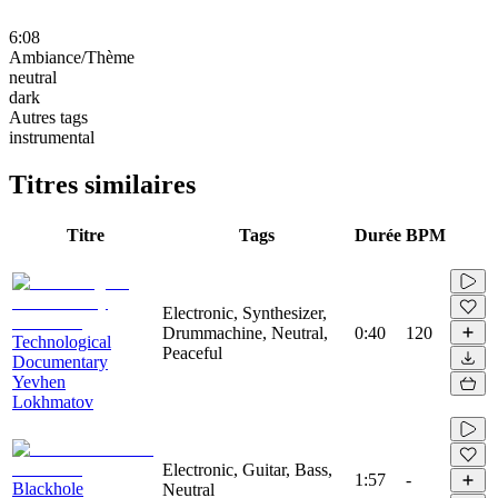
6:08
Ambiance/Thème
neutral
dark
Autres tags
instrumental
Titres similaires
Titre
Tags
Durée
BPM
Electronic, Synthesizer,
Drummachine, Neutral,
0:40
120
Technological
Peaceful
Documentary
Yevhen
Lokhmatov
Electronic, Guitar, Bass,
1:57
-
Blackhole
Neutral