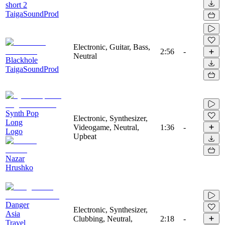
short 2
TaigaSoundProd
Electronic, Guitar, Bass,
2:56
-
Neutral
Blackhole
TaigaSoundProd
Synth Pop
Electronic, Synthesizer,
Long
Videogame, Neutral,
1:36
-
Logo
Upbeat
Nazar
Hrushko
Danger
Electronic, Synthesizer,
Asia
Clubbing, Neutral,
2:18
-
Travel