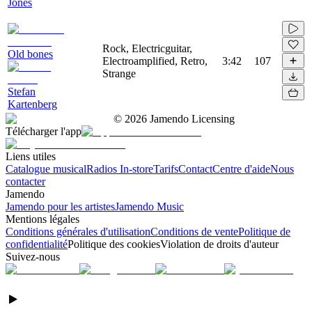
Jones
Rock, Electricguitar,
Old bones
Electroamplified, Retro,
3:42
107
Strange
Stefan
Kartenberg
©
2026
Jamendo Licensing
Télécharger l'app
Liens utiles
Catalogue musical
Radios In-store
Tarifs
Contact
Centre d'aide
Nous
contacter
Jamendo
Jamendo pour les artistes
Jamendo Music
Mentions légales
Conditions générales d'utilisation
Conditions de vente
Politique de
confidentialité
Politique des cookies
Violation de droits d'auteur
Suivez-nous