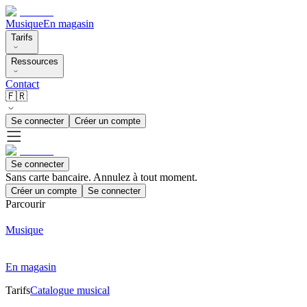
Musique
En magasin
Tarifs
Ressources
Contact
🇫🇷
Se connecter
Créer un compte
Se connecter
Sans carte bancaire. Annulez à tout moment.
Créer un compte
Se connecter
Parcourir
Musique
En magasin
Tarifs
Catalogue musical