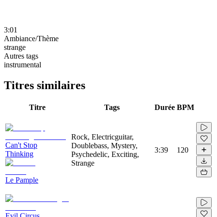
3:01
Ambiance/Thème
strange
Autres tags
instrumental
Titres similaires
Titre
Tags
Durée
BPM
Rock, Electricguitar,
Can't Stop
Doublebass, Mystery,
3:39
120
Thinking
Psychedelic, Exciting,
Strange
Le Pample
Evil Circus