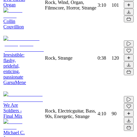
Rock, Wind, Organ,
Organ
3:10
101
Filmscore, Horror, Strange
Collin
Couvillion
Irresistible:
Rock, Strange
0:38
120
flashy,
prideful,
enticing,
passionate
GarsuMene
We Are
Soldiers -
Rock, Electricguitar, Bass,
4:10
90
Final Mix
90s, Energetic, Strange
Michael C.