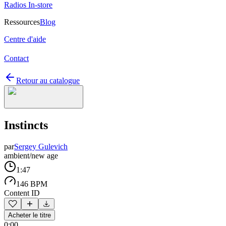
Radios In-store
Ressources
Blog
Centre d'aide
Contact
Retour au catalogue
Instincts
par
Sergey Gulevich
ambient/new age
1:47
146 BPM
Content ID
Acheter le titre
0:00