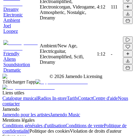
Electroamplified,
Electronicorgan, Videogame,
4:12
111
Dreamy
Atmospheric, Nostalgic,
Electronic
Dreamy
Ambient
Joel
Loopez
Ambient/New Age,
Electricguitar,
Friendly
1:12
-
Electroamplified, Scifi,
Aliens
Dreamy
Soundstortion
Dramatic
©
2026
Jamendo Licensing
Télécharger l'app
Liens utiles
Catalogue musical
Radios In-store
Tarifs
Contact
Centre d'aide
Nous
contacter
Jamendo
Jamendo pour les artistes
Jamendo Music
Mentions légales
Conditions générales d'utilisation
Conditions de vente
Politique de
confidentialité
Politique des cookies
Violation de droits d'auteur