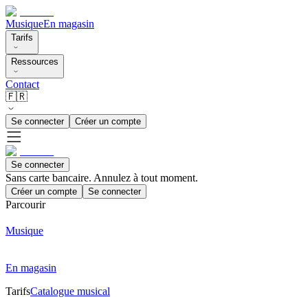
Musique
En magasin
Tarifs
Ressources
Contact
🇫🇷
Se connecter
Créer un compte
Se connecter
Sans carte bancaire. Annulez à tout moment.
Créer un compte
Se connecter
Parcourir
Musique
En magasin
Tarifs
Catalogue musical