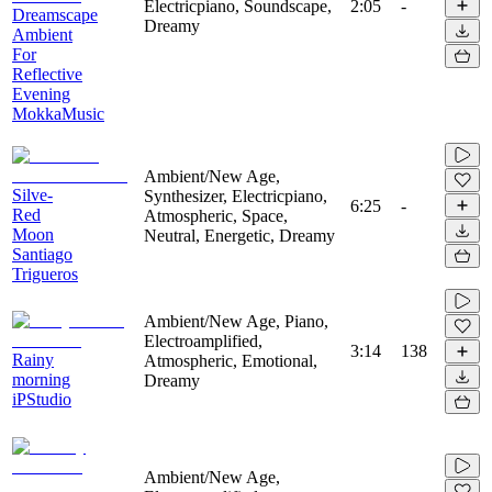
Electricpiano, Soundscape,
2:05
-
Dreamscape
Dreamy
Ambient
For
Reflective
Evening
MokkaMusic
Ambient/New Age,
Silve-
Synthesizer, Electricpiano,
6:25
-
Red
Atmospheric, Space,
Moon
Neutral, Energetic, Dreamy
Santiago
Trigueros
Ambient/New Age, Piano,
Electroamplified,
3:14
138
Rainy
Atmospheric, Emotional,
morning
Dreamy
iPStudio
Ambient/New Age,