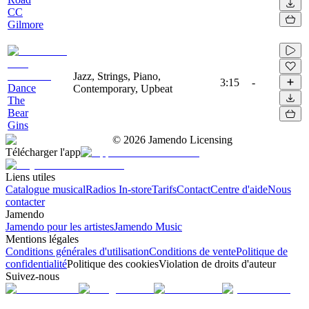
CC
Gilmore
Jazz, Strings, Piano,
3:15
-
Dance
Contemporary, Upbeat
The
Bear
Gins
©
2026
Jamendo Licensing
Télécharger l'app
Liens utiles
Catalogue musical
Radios In-store
Tarifs
Contact
Centre d'aide
Nous
contacter
Jamendo
Jamendo pour les artistes
Jamendo Music
Mentions légales
Conditions générales d'utilisation
Conditions de vente
Politique de
confidentialité
Politique des cookies
Violation de droits d'auteur
Suivez-nous