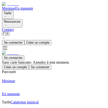
Musique
En magasin
Tarifs
Ressources
Contact
🇫🇷
Se connecter
Créer un compte
Se connecter
Sans carte bancaire. Annulez à tout moment.
Créer un compte
Se connecter
Parcourir
Musique
En magasin
Tarifs
Catalogue musical