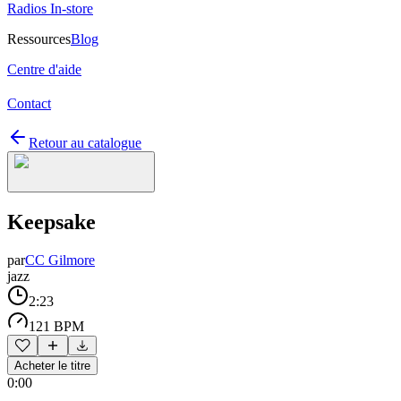
Radios In-store
Ressources
Blog
Centre d'aide
Contact
Retour au catalogue
Keepsake
par
CC Gilmore
jazz
2:23
121 BPM
Acheter le titre
0:00