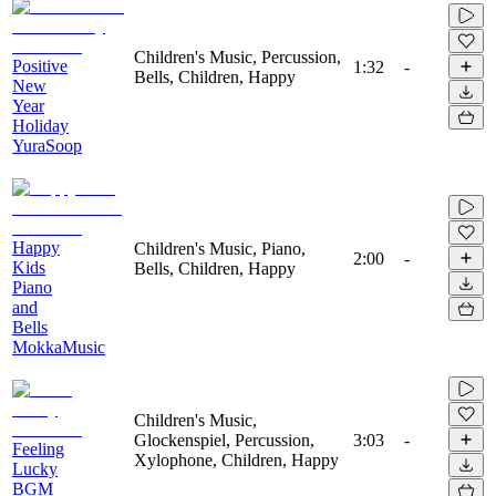
Children's Music, Percussion,
Positive
1:32
-
Bells, Children, Happy
New
Year
Holiday
YuraSoop
Happy
Children's Music, Piano,
2:00
-
Kids
Bells, Children, Happy
Piano
and
Bells
MokkaMusic
Children's Music,
Glockenspiel, Percussion,
3:03
-
Feeling
Xylophone, Children, Happy
Lucky
BGM