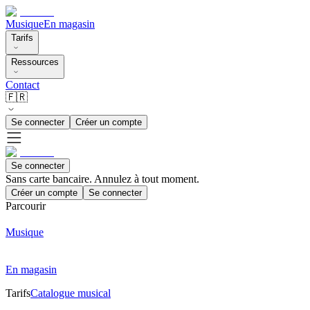
Musique
En magasin
Tarifs
Ressources
Contact
🇫🇷
Se connecter
Créer un compte
Se connecter
Sans carte bancaire. Annulez à tout moment.
Créer un compte
Se connecter
Parcourir
Musique
En magasin
Tarifs
Catalogue musical