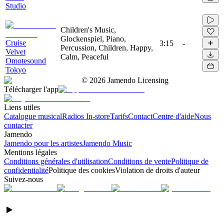
Studio
Children's Music,
Glockenspiel, Piano,
Cruise
3:15
-
Percussion, Children, Happy,
Velvet
Calm, Peaceful
Omotesound
Tokyo
©
2026
Jamendo Licensing
Télécharger l'app
Liens utiles
Catalogue musical
Radios In-store
Tarifs
Contact
Centre d'aide
Nous
contacter
Jamendo
Jamendo pour les artistes
Jamendo Music
Mentions légales
Conditions générales d'utilisation
Conditions de vente
Politique de
confidentialité
Politique des cookies
Violation de droits d'auteur
Suivez-nous